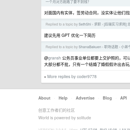
一个月对方跑路了要不到钱？
对面国内有实体，签劳动合同，没实体让他们找
Replied to a topic by
SethShi
求职
[后端实习求岗] 
›
›
建议先用 GPT 优化一下简历
Replied to a topic by
ShanaBakuen
职场话题
小弟
›
›
@
gransh
公务员事业单位都要上交护照的，可
大部分都不批，只有一个结婚了婚假假许出去玩
More replies by coder9778
»
About
·
Help
·
Advertise
·
Blog
·
API
创意工作者们的社区
World is powered by solitude
VERSION: 3.9.8.5 · 16ms ·
UTC 07:08
·
PVG 15:08
·
LAX 0