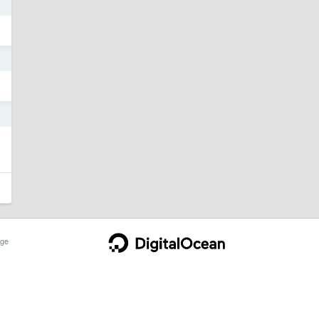
5
5
ge