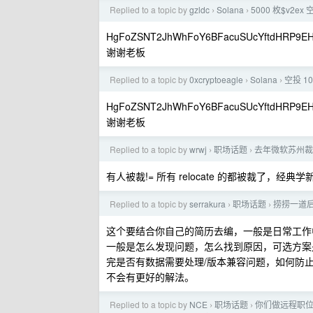
Replied to a topic by
gzldc
Solana
5000 枚$v2e
›
›
HgFoZSNT2JhWhFoY6BFacuSUcYftdHRP9EH
谢谢老板
Replied to a topic by
0xcryptoeagle
Solana
空投 1
›
›
HgFoZSNT2JhWhFoY6BFacuSUcYftdHRP9EH
谢谢老板
Replied to a topic by
wrwj
职场话题
去年微软苏州裁
›
›
有人被裁!= 所有 relocate 的都被裁了，经典
Replied to a topic by
serrakura
职场话题
捞捞一道
›
›
这个要结合你自己的简历去编，一般是日常工作中的
一般是怎么发现问题，怎么找到原因，可选方案是什么，有什
完是否有数据需要处理/版本兼容问题，如何防止下
不会有更好的解法。
Replied to a topic by
NCE
职场话题
你们做远程职
›
›