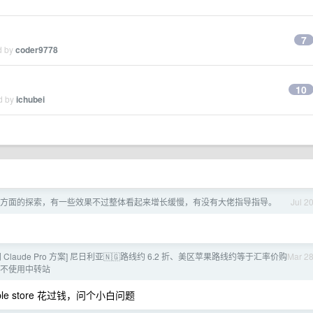
7
d by
coder9778
？
10
ed by
ichubei
EO 方面的探索，有一些效果不过整体看起来增长缓慢，有没有大佬指导指导。
Jul 2
 Claude Pro 方案] 尼日利亚🇳🇬路线约 6.2 折、美区苹果路线约等于汇率价购
Mar 2
什么不使用中转站
 store 花过钱，问个小白问题