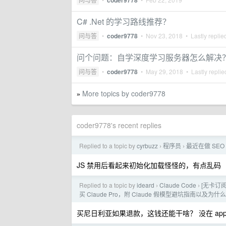
coder9778
C# .Net 的学习路线推荐？
问与答
•
coder9778
•
Nov 23, 2018
• Lastly replie
问个问题：自学深度学习服务器怎么解决
问与答
•
coder9778
•
May 29, 2018
• Lastly repli
More topics by coder9778
»
coder9778's recent replies
Replied to a topic by
cyrbuzz
程序员
最近在做 S
›
›
JS 禁用后看起来初始化加载怪怪的，有点乱码
Replied to a topic by
ideard
Claude Code
[无卡订阅
›
›
买 Claude Pro，附 Claude 假模型避坑指南以及为
买尼日利亚如果退款，这钱还能干啥？ 没在 apple