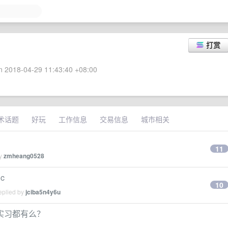
打赏
 2018-04-29 11:43:40 +08:00
术话题
好玩
工作信息
交易信息
城市相关
11
by
zmheang0528
c
10
eplied by
jciba5n4y6u
实习都有么？