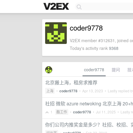
coder9778
V2EX member #312631, joined on
Today's activity rank
9368
coder9778
提问
技
北京搬上海，租房求推荐
上海
•
coder9778
•
Apr 13, 2023
• Lastly replied 
社招 微软 azure netwoking 北京上海 20+h
1
酷工作
•
coder9778
•
Jul 11, 2025
• Lastly r
你们公司内推奖金是多少？社招、校招、
问与答
•
•
Feb 22, 2019