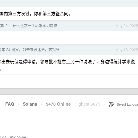
国内第三方发钱，你和第三方签合同。
北邮 211 研究生求一个后端实习岗位
May 24, 202
今年 24 周岁，对未来很迷茫，求指导
May 18, 202
以出去玩但是得申请，领导批不批右上另一种说法了，身边得统计学来说
。
·
FAQ
·
Solana
·
5478 Online
Highest 6679
·
Select Langua
0:08
·
JFK 03:08