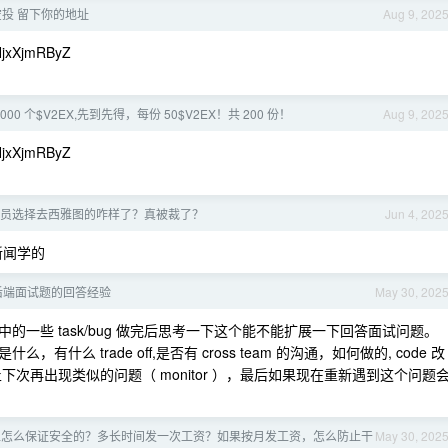
x 空投 留下你的地址
Aug 9, 202
jxXjmRByZ
0000 个$V2EX,先到先得，每份 50$V2EX！共 200 份！
Aug 9, 202
jxXjmRByZ
员选择去西雅图的咋样了？真被裁了？
Jun 4, 202
学新闻学的
后端面试题的回答经验
May 30, 202
一些 task/bug 做完后思考一下这个能不能扩展一下回答面试问题。
么 trade off,是否有 cross team 的沟通，如何做的, code 改
次再出现类似的问题（ monitor ），最后如果现在重新遇到这个问题
位怎么保证安全的？多长时间发一次工资？如果按月发工资，怎么防止干
May 30, 202