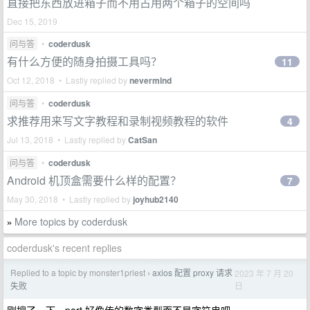
直接把东西放进箱子而不用占用两个箱子的空间吗
Dec 15, 2019
问与答
•
coderdusk
有什么方便的随身拍摄工具吗？
11
Oct 12, 2018 • Lastly replied by
nevermlnd
问与答
•
coderdusk
求推荐用来写文字教程和录制视频教程的软件
4
Jul 13, 2018 • Lastly replied by
CatSan
问与答
•
coderdusk
Android 机顶盒需要什么样的配置？
7
May 30, 2018 • Lastly replied by
joyhub2140
More topics by coderdusk
»
coderdusk's recent replies
Replied to a topic by monster1priest
axios 配置 proxy 请求
2023 年 7 月 20
›
日
失败