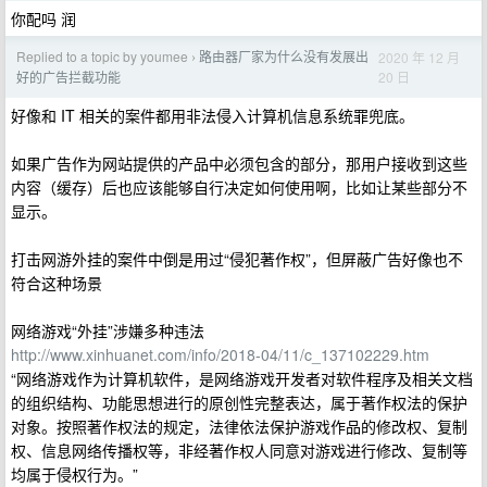
你配吗 润
Replied to a topic by youmee
路由器厂家为什么没有发展出
2020 年 12 月
›
20 日
好的广告拦截功能
好像和 IT 相关的案件都用非法侵入计算机信息系统罪兜底。
如果广告作为网站提供的产品中必须包含的部分，那用户接收到这些
内容（缓存）后也应该能够自行决定如何使用啊，比如让某些部分不
显示。
打击网游外挂的案件中倒是用过“侵犯著作权”，但屏蔽广告好像也不
符合这种场景
网络游戏“外挂”涉嫌多种违法
http://www.xinhuanet.com/info/2018-04/11/c_137102229.htm
“网络游戏作为计算机软件，是网络游戏开发者对软件程序及相关文档
的组织结构、功能思想进行的原创性完整表达，属于著作权法的保护
对象。按照著作权法的规定，法律依法保护游戏作品的修改权、复制
权、信息网络传播权等，非经著作权人同意对游戏进行修改、复制等
均属于侵权行为。”