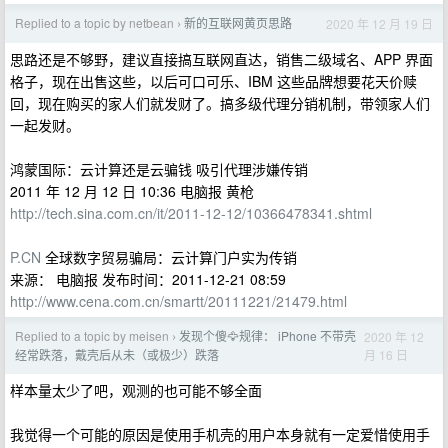
Replied to a topic by netbean
新的互联网黄页思路
2020 年 12 月 19 日
›
思路还是不够野，建议直接搞互联网直达，销售二级域名、APP 界面
格子，现在出售这些，以后可口可乐、IBM 这些品牌想要花天价赎
回，现在购买的家人们就发财了。搞多级代理分销机制，带领家人们
一起发财。
鸿蒙国际：云计算还是云骗钱 吸引代理涉嫌传销
2011 年 12 月 12 日 10:36 电脑报 黄枪
http://tech.sina.com.cn/it/2011-12-12/10366478341.shtml
P.CN
全球数字贸易骗局：云计算门户实为传销
来源： 电脑报 发布时间：2011-12-21 08:59
http://www.cena.com.cn/smartt/20111221/21479.html
Replied to a topic by meisen
发现个傻🦅规律： iPhone 不带壳
2020 年 12
›
月 16 日
经常跌落，戴壳后从未（或极少）跌落
样本量太少了吧，观测的也可能不够全面
我觉得一个可能的原因是使用手机壳的用户本身就有一定爱惜使用手