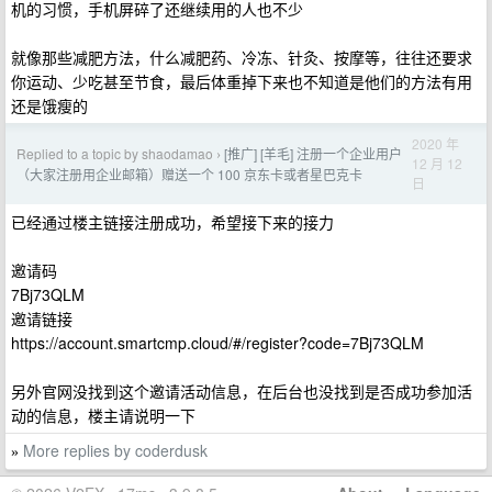
机的习惯，手机屏碎了还继续用的人也不少
就像那些减肥方法，什么减肥药、冷冻、针灸、按摩等，往往还要求
你运动、少吃甚至节食，最后体重掉下来也不知道是他们的方法有用
还是饿瘦的
2020 年
Replied to a topic by shaodamao
[推广] [羊毛] 注册一个企业用户
›
12 月 12
（大家注册用企业邮箱）赠送一个 100 京东卡或者星巴克卡
日
已经通过楼主链接注册成功，希望接下来的接力
邀请码
7Bj73QLM
邀请链接
https://account.smartcmp.cloud/#/register?code=7Bj73QLM
另外官网没找到这个邀请活动信息，在后台也没找到是否成功参加活
动的信息，楼主请说明一下
More replies by coderdusk
»