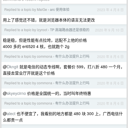
Replied to a topic by MaiGe
arc 使用体验
2023 年 4 月 8 日
›
用上了感觉还不错，就是浏览器本体的语言无法更改
Replied to a topic by lzyroot
TP 高端路由器还是很稳的
2020 年 9 月 10 日
›
稳是稳，但是性能有点拉垮，远配不上他的价格
4000 多的 er6520 4 核，也就跑个 2g
Replied to a topic by commona
有什么办法提升上行吗
2020 年 8 月 6 日
›
@
Dkngit
就是电信的动态专线啊，套餐价 599，打八折 480 一个月，
直接去营业厅开就是这个价格
Replied to a topic by commona
有什么办法提升上行吗
2020 年 8 月 6 日
›
@
skyeycirno
价格是全国统一的，当时叫年终特惠
Replied to a topic by commona
有什么办法提升上行吗
2020 年 8 月 6 日
›
@
alect
也不便宜了，我看别的地方都是 480 块 300 上，广西电信什
么都贵一点