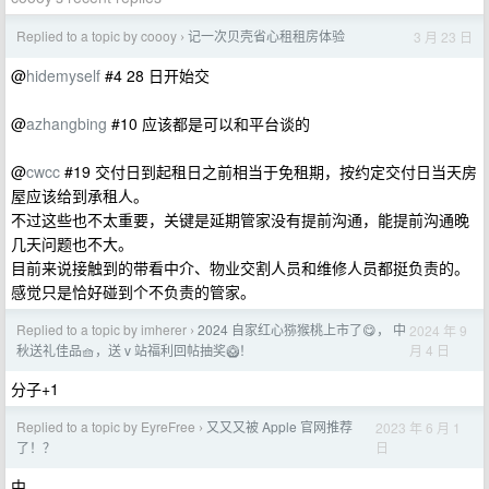
Replied to a topic by coooy
记一次贝壳省心租租房体验
3 月 23 日
›
@
hidemyself
#4 28 日开始交
@
azhangbing
#10 应该都是可以和平台谈的
@
cwcc
#19 交付日到起租日之前相当于免租期，按约定交付日当天房
屋应该给到承租人。
不过这些也不太重要，关键是延期管家没有提前沟通，能提前沟通晚
几天问题也不大。
目前来说接触到的带看中介、物业交割人员和维修人员都挺负责的。
感觉只是恰好碰到个不负责的管家。
Replied to a topic by imherer
2024 自家红心猕猴桃上市了😋， 中
2024 年 9
›
月 4 日
秋送礼佳品🧺，送 v 站福利回帖抽奖🥝！
分子+1
Replied to a topic by EyreFree
又又又被 Apple 官网推荐
2023 年 6 月 1
›
日
了！？
中