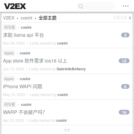
V2EX
cosint
全部主题
主题总数
4
›
›
问与答
•
cosint
求助 llama api 平台
3
Nov 29, 2024 • Lastly replied by
cosint
Apple
•
cosint
App store 软件需求 ios16 以上
15
Jun 13, 2023 • Lastly replied by
GabrielleBellamy
Apple
•
cosint
iPhone WAPI 问题
6
May 15, 2023 • Lastly replied by
cosint
问与答
•
cosint
WARP 不会破产吗？
16
Apr 22, 2023 • Lastly replied by
cosint
1/1