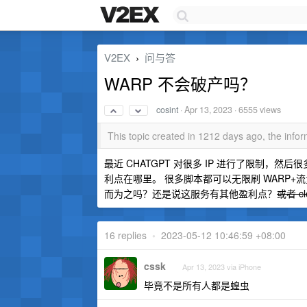
V2EX
问与答
›
WARP 不会破产吗？
cosint
·
Apr 13, 2023
· 6555 views
This topic created in 1212 days ago, the inf
最近 CHATGPT 对很多 IP 进行了限制，然
利点在哪里。 很多脚本都可以无限刷 WARP+
而为之吗？还是说这服务有其他盈利点？
或者 c
16 replies
•
2023-05-12 10:46:59 +08:00
cssk
Apr 13, 2023 via iPhone
毕竟不是所有人都是蝗虫