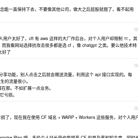
念能一直保持下去，不要像其他公司，做大之后屁股就翘了，看不起用
1
户太好了，cft 有 aws 这样的大厂作后台，对个人用户却限制 1t 。其
，而我看网站选择抗攻击很多都是选 cf ，像 chatgpt 之类。要么他技术特
太好了
1
分享功能，别人点击之后就会赠送流量，利用这个 api 接口实现的。每
上产生的流量很小。
源摆在那。不如扩展一点业务。
见得它亏损。
1
亏损了，现在我在使用 CF 域名 + WARP + Workers 这些服务，对个人用
erprise Plan 吧，多给个人站长用也能提高 CF 的普及率和知名度，同时