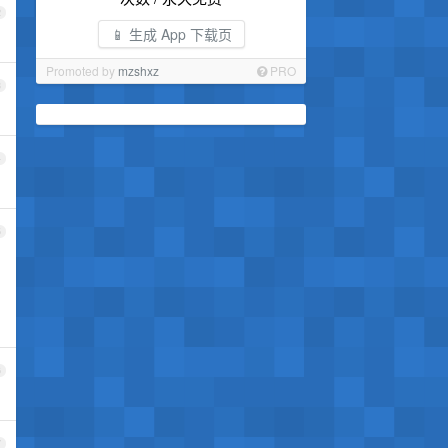
2
📱 生成 App 下载页
Promoted by
mzshxz
PRO
3
4
5
6
7