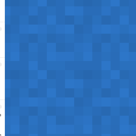
3
4
5
户
也