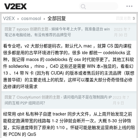
V2EX
cosmosol
全部回复
回复总数
3
›
›
回复了 sypopo 创建的主题
妹妹今年考上大学，我准备送台 win
2023 年 7
›
月 30 日
笔记本电脑给她，有没有推荐的品牌型号
看专业吧，v2 大部分都是码农，默认代入 mac ，就算 CS 国内课程
很多都是用的古早环境进行教学的，很多 ide 都统一 codeblocks 这
种，我记得 macos 的 codeblocks 在 osx 时代就停更了。其他工科软
件 solidworks ，rhino ，C4D 这些还是需要 WIN 本+独显的，看看幻
13 、14 带 N 卡 (因为有 CUDA) 的版本或者售后好的主流品牌（联想
惠普华硕）的主要走线上的机型，这样可以覆盖大部分奇奇怪怪必修
选修课的环境需求
回复了 CloudyKumori 创建的主题
请问墙内是不是在限制国内 IP
2023 年 7
›
月 9 日
间的互相 P2P 组网访问？
经常用 qbit 私有种子自建 tracker 同步大文件，从上周开始发现之前
能稳定跑满带宽的线路每 1-2 分钟就会断开一次，大概 5-30 分钟恢
复，实际速度降到了原来的 1/10 。怀疑可能是触发运营商新上线的阻
断 PCDN 的 QoS