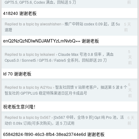
前
GPT5.5, GPT5.6, Codex 满血，回帖送 5 刀
418240 谢谢老板
Replied to a topic by aiwoshishen
推广中转站 codex 0.09 起，送 5u
5 天
›
前
速蹬
enQ2NzQzNDIwNDJAMTYzLmNvbQ== 谢谢老板
5
Replied to a topic by leikaiwei
Claude Max 号池 0.8 倍率 ，满血
›
天
Opus5.0 / Sonnet5 / GPT5.6 / Fable5 全系列，回帖即送 20 刀
前
id 70 谢谢老板
6
Replied to a topic by Ai2You
智友社回馈 V 站新老客户，抽送第 5 波 8 个
›
天
智友社的 GPTPLUS 稳定特殊渠道日区月卡成品号
前
祝老板生意兴隆！
Replied to a topic by 0x567
[0x567 中转，全场 9 折] Gpt 纯 Pro 池，活
6 天
›
前
动价 0.09x 订阅(可多次购买)，送 5 刀试用
65842824-f890-46c3-8fb4-38ea23744e6d 谢谢老板