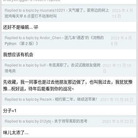
Replied to a topic by muunala10221
天气暖了，家旁边的树上
2023 年 4 月
›
13 日
斑鸠每天早 6 点雷打不动准时叫
还好不是噪鹃... 🤣
Replied to a topic by Andor_Chen
送几本“通透”的《流畅的
2023 年 4 月
›
8 日
Python （第 2 版）》
我想应该有机会
Replied to a topic by liulf
年底离职了。去试试跟朋友做跨
2021 年 11 月 15
›
日
境电商
先收藏，我一同事也是过去他朋友那边做了，也叫我过去，我犹犹豫
豫...祝好运，待年后能看到你的战况~
Replied to a topic by Rezark
相约第二年，继续送苹果！
2021 年 10 月 26 日
›
分子+1
Replied to a topic by 312ybj
关于领导离职的思考
2021 年 9 月 23 日
›
味儿太浓了...