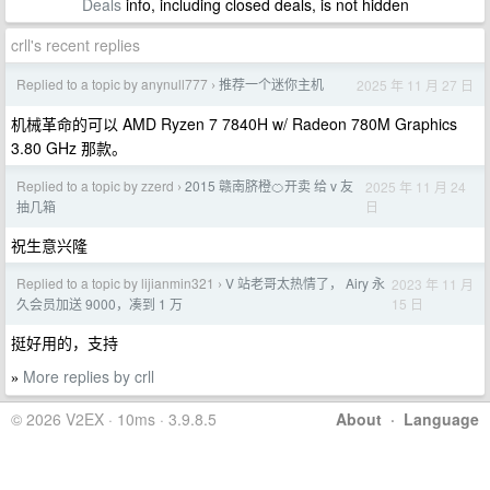
Deals
info, including closed deals, is not hidden
crll's recent replies
Replied to a topic by anynull777
推荐一个迷你主机
2025 年 11 月 27 日
›
机械革命的可以 AMD Ryzen 7 7840H w/ Radeon 780M Graphics
3.80 GHz 那款。
Replied to a topic by zzerd
2015 赣南脐橙🍊开卖 给 v 友
2025 年 11 月 24
›
日
抽几箱
祝生意兴隆
Replied to a topic by lijianmin321
V 站老哥太热情了， Airy 永
2023 年 11 月
›
15 日
久会员加送 9000，凑到 1 万
挺好用的，支持
More replies by crll
»
© 2026 V2EX · 10ms · 3.9.8.5
About
·
Language