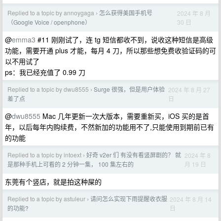
Replied to a topic by annoygaga
怎么获得美国手机号
2024 年 8 月
›
30 日
（Google Voice / openphone）
@
emma3
#11 刚刚试了，连 tg 短信都收不到，说收这种短信是高级
功能，需要开通 plus 才能，每月 4 刀，所以那些想免费收验证码的可
以不用试了
ps：我已经充值了 0.99 刀
Replied to a topic by dwu8555
Surge 很强，但是用户体验
2024 年 8 月 27
›
日
差了点
@
dwu8555
Mac 几年更新一次大版本，需要重新买，iOS 买的是首
年，以后每年内购续费，不然新加的功能用不了,只能使用到期前已有
的功能
Replied to a topic by intoext
好奇 v2er 们 有没有看竖屏剧的？ 就
2024 年 8
›
月 19 日
是那种手机上可看的 2 分钟一集， 100 集左右的
东莞有个竖店，就是拍这种屎的
Replied to a topic by astuleur
请问怎么实现下雨提醒收衣服
2024 年 8 月 14
›
日
的功能?