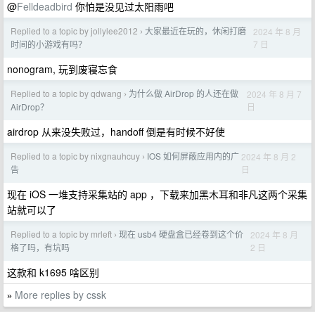
@
Felldeadbird
你怕是没见过太阳雨吧
Replied to a topic by jollylee2012
大家最近在玩的，休闲打磨
2024 年 8 月
›
7 日
时间的小游戏有吗？
nonogram, 玩到废寝忘食
Replied to a topic by qdwang
为什么做 AirDrop 的人还在做
2024 年 8 月 7
›
日
AirDrop？
airdrop 从来没失败过，handoff 倒是有时候不好使
Replied to a topic by nixgnauhcuy
IOS 如何屏蔽应用内的广
2024 年 8 月 2
›
日
告
现在 iOS 一堆支持采集站的 app ，下载来加黑木耳和非凡这两个采集
站就可以了
Replied to a topic by mrleft
现在 usb4 硬盘盒已经卷到这个价
2024 年 8 月
›
2 日
格了吗，有坑吗
这款和 k1695 啥区别
More replies by cssk
»