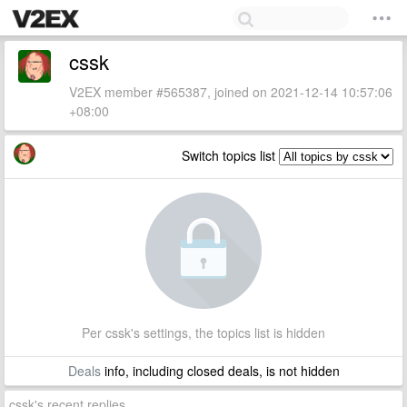
cssk
V2EX member #565387, joined on 2021-12-14 10:57:06
+08:00
Switch topics list
Per cssk's settings, the topics list is hidden
Deals
info, including closed deals, is not hidden
cssk's recent replies