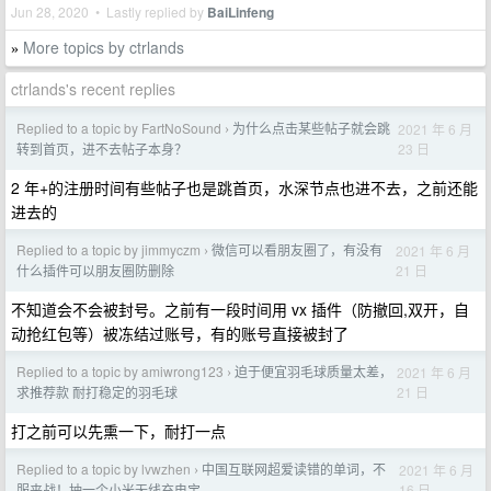
Jun 28, 2020 • Lastly replied by
BaiLinfeng
More topics by ctrlands
»
ctrlands's recent replies
Replied to a topic by FartNoSound
为什么点击某些帖子就会跳
2021 年 6 月
›
23 日
转到首页，进不去帖子本身？
2 年+的注册时间有些帖子也是跳首页，水深节点也进不去，之前还能
进去的
Replied to a topic by jimmyczm
微信可以看朋友圈了，有没有
2021 年 6 月
›
21 日
什么插件可以朋友圈防删除
不知道会不会被封号。之前有一段时间用 vx 插件（防撤回,双开，自
动抢红包等）被冻结过账号，有的账号直接被封了
Replied to a topic by amiwrong123
迫于便宜羽毛球质量太差，
2021 年 6 月
›
21 日
求推荐款 耐打稳定的羽毛球
打之前可以先熏一下，耐打一点
Replied to a topic by lvwzhen
中国互联网超爱读错的单词，不
2021 年 6 月
›
16 日
服来战！抽一个小米无线充电宝