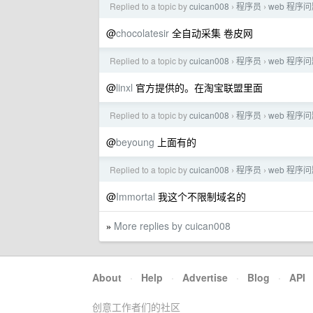
Replied to a topic by
cuican008
程序员
web 程
›
›
@
chocolatesir
全自动采集 卷皮网
Replied to a topic by
cuican008
程序员
web 程
›
›
@
linxl
官方提供的。在淘宝联盟里面
Replied to a topic by
cuican008
程序员
web 程
›
›
@
beyoung
上面有的
Replied to a topic by
cuican008
程序员
web 程
›
›
@
Immortal
我这个不限制域名的
More replies by cuican008
»
About
·
Help
·
Advertise
·
Blog
·
API
创意工作者们的社区