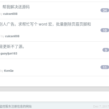
序，帮我解决送源码
34
 by
cuican008
别人广告。求帮忙写个 word 宏，批量删除页眉页脚和
10
d by
cuican008
2 就是更新不了源。
3
y
guoyijun163
11
 by
KenGe
监控股东注册信息的网站
Dec 7, 201