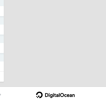
7
7
7
7
e