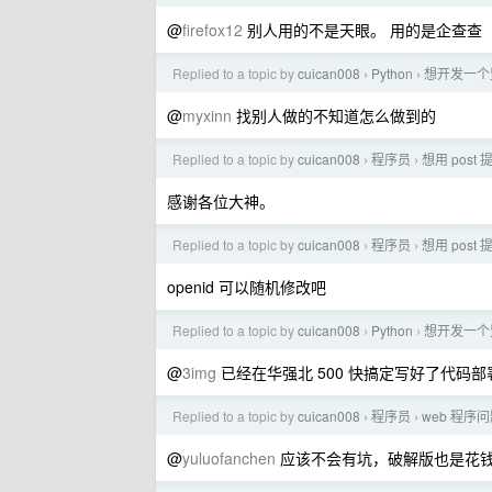
@
firefox12
别人用的不是天眼。 用的是企查查
Replied to a topic by
cuican008
Python
想开发一个
›
›
@
myxinn
找别人做的不知道怎么做到的
Replied to a topic by
cuican008
程序员
想用 pos
›
›
感谢各位大神。
Replied to a topic by
cuican008
程序员
想用 pos
›
›
openid 可以随机修改吧
Replied to a topic by
cuican008
Python
想开发一个
›
›
@
3img
已经在华强北 500 快搞定写好了代码
Replied to a topic by
cuican008
程序员
web 程
›
›
@
yuluofanchen
应该不会有坑，破解版也是花钱