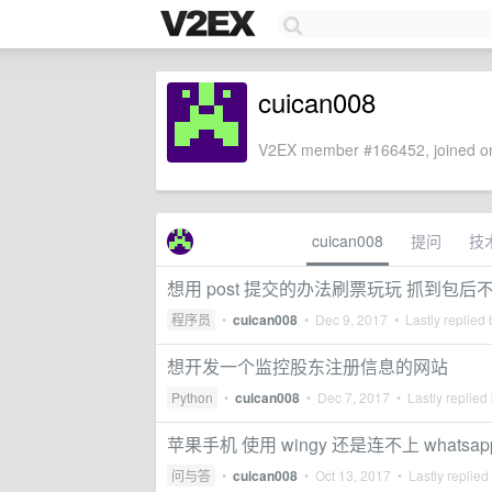
cuican008
V2EX member #166452, joined on
cuican008
提问
技
想用 post 提交的办法刷票玩玩 抓到包
程序员
•
cuican008
•
Dec 9, 2017
• Lastly replied
想开发一个监控股东注册信息的网站
Python
•
cuican008
•
Dec 7, 2017
• Lastly replied
苹果手机 使用 wingy 还是连不上 whatsap
问与答
•
cuican008
•
Oct 13, 2017
• Lastly replied