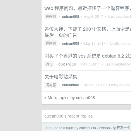
web 程序问题，最近搭建了一个淘客程
程序员
•
cuican008
•
Aug 6, 2017
• Lastly replied
各位大神，下载了 200 个文档，上面全是
最后一页的广告
程序员
•
cuican008
•
May 16, 2017
• Lastly replie
刚买了个香港的 vps 系统是 debian 8.
VPS
•
cuican008
•
May 7, 2017
• Lastly replied b
关于电影站采集
问与答
•
cuican008
•
Apr 17, 2017
• Lastly replied
More topics by cuican008
»
cuican008's recent replies
Replied to a topic by
cuican008
Python
想开发一个
›
›