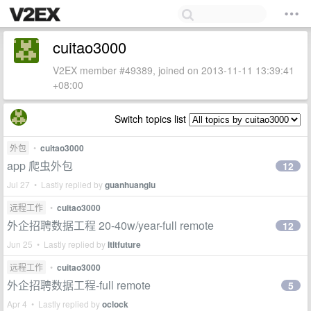
cuitao3000
V2EX member #49389, joined on 2013-11-11 13:39:41
+08:00
Switch topics list
外包
•
cuitao3000
app 爬虫外包
12
Jul 27 • Lastly replied by
guanhuanglu
远程工作
•
cuitao3000
外企招聘数据工程 20-40w/year-full remote
12
Jun 25 • Lastly replied by
ltltfuture
远程工作
•
cuitao3000
外企招聘数据工程-full remote
5
Apr 4 • Lastly replied by
oclock