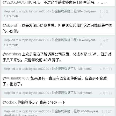
@
VZXXBACQ
HK 可以，不过这个薪水够你在 HK 生活吗。。。。
Replied to a topic by cuitao3000
外企招聘数据工程 20-40w/year-
6 月 21
›
日
full remote
@
skiplist
可以先发简历给我看看，但是说实话我们这边可能优先中国
的小伙伴。
Replied to a topic by cuitao3000
外企招聘数据工程 20-40w/year-
6 月 21
›
日
full remote
@
nofishing
上次是我没了解透彻公司政策，总成本是 50W ，但是对
于员工来说，只能按税前 40W 算了。
Replied to a topic by cuitao3000
外企招聘数据工程-full remote
4 月 5 日
›
@
william807803
如果没有一直没有回复邮件的话，应该是不合适
了，抱歉了。
Replied to a topic by cuitao3000
外企招聘数据工程-full remote
4 月 5 日
›
@
oclock
你邮箱多少？我来 check 一下
Replied to a topic by cuitao3000
外企招聘数据工程师 20-50w/year
3 月 27
›
日
(接受后端转)-full remote