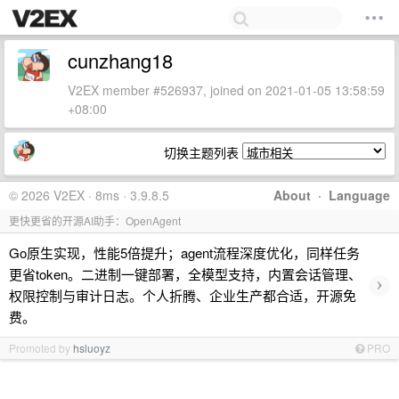
cunzhang18
V2EX member #526937, joined on 2021-01-05 13:58:59
+08:00
切换主题列表
© 2026 V2EX · 8ms · 3.9.8.5
About
·
Language
更快更省的开源AI助手：OpenAgent
Go原生实现，性能5倍提升；agent流程深度优化，同样任务
更省token。二进制一键部署，全模型支持，内置会话管理、
›
权限控制与审计日志。个人折腾、企业生产都合适，开源免
费。
Promoted by
hsluoyz
PRO