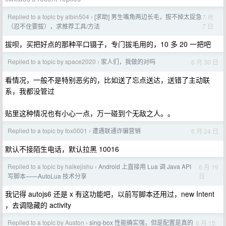
Replied to a topic by albin504
[求助] 男生嘴角两边长毛，拔不掉太捉急
7 月
›
7 日
（忍不住要拔），求推荐工具/方法
拔呗，买把好点的那种平口镊子，专门拔毛用的，10 多 20 一把吧
Replied to a topic by space2020
家人们，我做的对吗
6 月 30 日
›
看情况，一般不是特别恶劣的，比如送了忘点送达，送错了主动联
系，我都没管过
贴里这种情况也有小心一点，万一碰到个无敌之人。。
Replied to a topic by fox0001
遭遇联通诈骗营销
6 月 24 日
›
默认不接陌生电话，默认拉黑 10016
Replied to a topic by haikejishu
Android 上直接用 Lua 调 Java API
6 月 19
›
日
写脚本——AutoLua 技术分享
我记得 autojs6 还是 x 有这功能吧，以前写脚本还用过，new Intent
，去调隐藏的 activity
Replied to a topic by Auston
sing-box 性能确实强，但是配置是真的
6 月 15
›