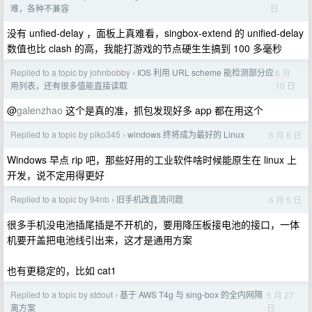
日
难，各种不兼容
没有 unfied-delay ，面板上真难看，singbox-extend 的 unified-delay
数值也比 clash 的高，我能打游戏的节点硬生生搞到 100 多毫秒
Replied to a topic by johnbobby
IOS 利用 URL scheme 能检测部分应
6 月
›
10 日
用列表，还有很多值能直接读取
@
galenzhao
这个是真的准，抓包发现好多 app 都在用这个
Replied to a topic by plko345
windows 终将成为最好的 Linux
6 月 6 日
›
Windows 早点 rip 吧，那些好用的工业软件啥时候能原生在 linux 上
开发，说不定用得更好
Replied to a topic by 94nb
旧手机改直流问题
6 月 5 日
›
很多手机没电池插尾插是不开机的，要用降压板接电池的接口，一体
机要开盖把电池线引出来，这才是通用方案
也有更稳定的，比如 cat1
Replied to a topic by stdout
基于 AWS T4g 与 sing-box 的全内网隔
5 月 27
›
日
离方案