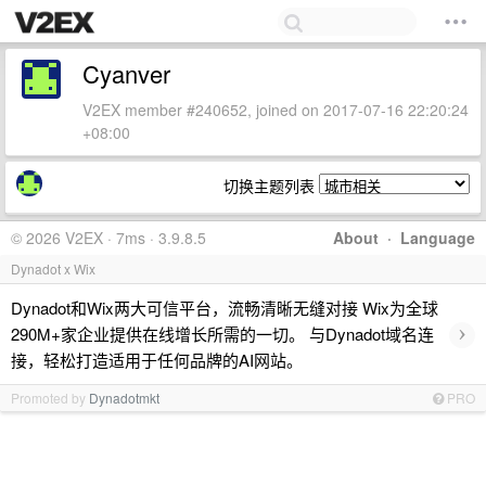
Cyanver
V2EX member #240652, joined on 2017-07-16 22:20:24
+08:00
切换主题列表
© 2026 V2EX · 7ms · 3.9.8.5
About
·
Language
Dynadot x Wix
Dynadot和Wix两大可信平台，流畅清晰无缝对接 Wix为全球
›
290M+家企业提供在线增长所需的一切。 与Dynadot域名连
接，轻松打造适用于任何品牌的AI网站。
Promoted by
Dynadotmkt
PRO