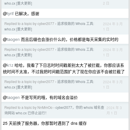
2 日
who.cx [重大更新]
@
tyrif
已解决，感谢
Replied to a topic by cyber2077
追求极致的 Whois 工具:
2024 年 3 月
›
1 日
who.cx [重大更新]
@
taogen
而且后缀也会涨价什么的，价格都是每天采集的实时的
Replied to a topic by cyber2077
追求极致的 Whois 工具:
2024 年 3 月
›
1 日
who.cx [重大更新]
@
k1z
哈哈，我看了下日志时时间戳差别太大了被拦截，你那应该系
统时间不太准，不过我把时间戳范围扩大了现在你应该不会被拦截了
Replied to a topic by cyber2077
追求极致的 Whois 工具:
2024 年 3 月
›
1 日
who.cx [重大更新]
@
taogen
不是写死的哦，有的域名会溢价
Replied to a topic by NnMmOo
cyber2077，你的 whois 域名查
2024 年 3
›
月 1 日
询网站 who.cx 已停止运行！
25 天前换了服务器，你那暂时遇到了 dns 缓存