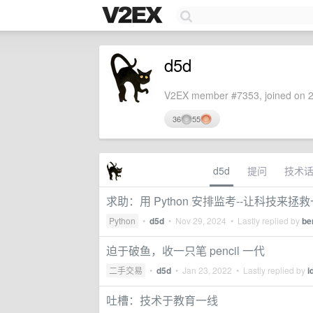
d5d
V2EX member #7353, joined on 2
36
55
d5d
提问
技术
求助：用 Python 安排监考--让科技来拯
Python
•
d5d
•
Nov 29, 2024
• Lastly replied by
be
迫于破鱼，收一只笔 pencil 一代
二手交易
•
d5d
•
Jan 23, 2022
• Lastly replied by
i
吐槽：技术于教育一线