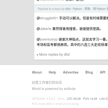
Replied to a topic by
d5d
Python
求助：用 Pytho
›
›
@
struggle001
手动可以解决。但是有时候需要
@
Jakarta
果然得善用搜索，谢谢提供思路。
@
juventusryp
谢谢大神指点，这就去学习一番
考场和监考都很麻烦。高中的六选三大走班排课
More replies by d5d
»
About
·
Help
·
Advertise
·
Blog
·
API
创意工作者们的社区
World is powered by solitude
VERSION: 3.9.8.5 · 22ms ·
UTC 06:28
·
PVG 14:28
·
LAX 2
♥ Do have faith in what you're doing.