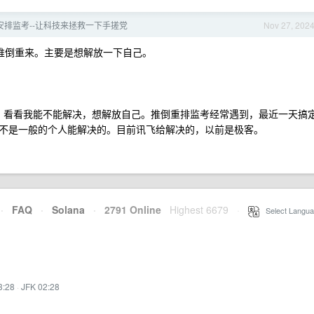
n 安排监考--让科技来拯救一下手搓党
Nov 27, 202
推倒重来。主要是想解放一下自己。
。看看我能不能解决，想解放自己。推倒重排监考经常遇到，最近一天搞
不是一般的个人能解决的。目前讯飞给解决的，以前是极客。
·
FAQ
·
Solana
·
2791 Online
Highest 6679
·
Select Langua
3:28
·
JFK 02:28