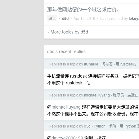
那年做网站留的一个域名求估价。
站长
•
d5d
•
Apr 15, 2016
• Lastly replied by
lekey
More topics by d5d
»
d5d's recent replies
Replied to a topic by
liCharlie
问与答
用 rustde
›
›
手机流量连 rustdesk 连接编程服务器。被
不用这个 rustdesk 了。
Replied to a topic by
michaelliuyang
程序员
最近在
›
›
@
michaelliuyang
现在选课走班要是大走班的课
不然这个课排不出来。现在公司都收费贵，现在
Replied to a topic by
d5d
Python
求助：用 Pytho
›
›
@
dayeye2006199
谢谢，撒花。