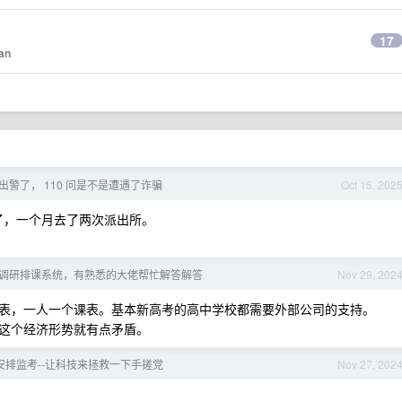
17
an
sk，出警了， 110 问是不是遭遇了诈骗
Oct 15, 202
标记了，一个月去了两次派出所。
调研排课系统，有熟悉的大佬帮忙解答解答
Nov 29, 202
表，一人一个课表。基本新高考的高中学校都需要外部公司的支持。
这个经济形势就有点矛盾。
n 安排监考--让科技来拯救一下手搓党
Nov 27, 202