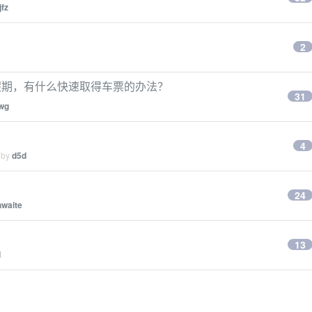
jfz
2
 假期，有什么快速取得车票的办法？
31
wg
4
 by
d5d
24
hwaite
13
d