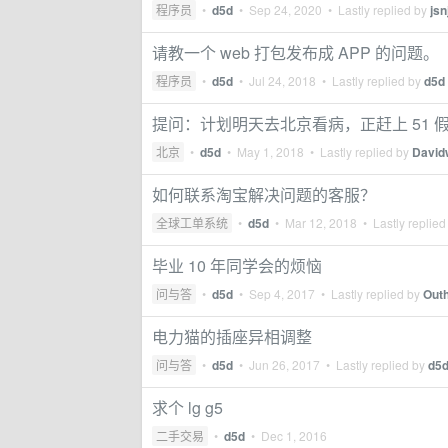
程序员
•
d5d
•
Sep 24, 2020
• Lastly replied by
jsn
请教一个 web 打包发布成 APP 的问题。
程序员
•
d5d
•
Jul 24, 2018
• Lastly replied by
d5d
提问：计划明天去北京看病，正赶上 51
北京
•
d5d
•
May 1, 2018
• Lastly replied by
David
如何联系淘宝解决问题的客服？
全球工单系统
•
d5d
•
Mar 12, 2018
• Lastly replied
毕业 10 年同学会的烦恼
问与答
•
d5d
•
Sep 4, 2017
• Lastly replied by
Out
电力猫的插座异相调整
问与答
•
d5d
•
Jun 26, 2017
• Lastly replied by
d5
求个 lg g5
二手交易
•
d5d
•
Dec 1, 2016