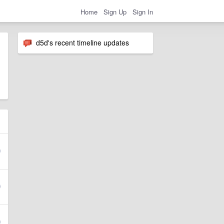
Home
Sign Up
Sign In
d5d's recent timeline updates