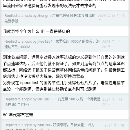
串流回来家里电脑玩游戏发现卡的没法玩才去排查的
Replied to a topic by zhengrt
广东电信针对 PCDN 推出的
2025 年 11 月 15
›
日
最新手段
我就奇怪今年为什么 IP 一直是肇庆的
Replied to a topic by jrlee1204
家里拉的 1000M 的宽带，测
2024 年 4 月
›
26 日
速达不到 1000M
测速节点问题，运营商对接入速率达标的定义是到他们自家的的测速
节点速率达标，后面他们就不保证了，如果到运营商节点的速率延迟
都达标，网络还卡顿属于运营商整体网络质量的问题了，你投诉到工
信部估计也没法短期内解决，建议更换运营商
另外现在 speedtest 的国内节点几乎死得七七八八了，电信连电信节
点没一个能跑满，但连到某些移动节点有时可以跑满
Replied to a topic by llllllllllllllii
十兆宽带 100 块钱一个月我是
2024 年 4 月
›
26 日
活在 80 年代吗？
80 年代哪有宽带
Replied to a topic by lynn1su
好消息呀，各位大佬，因为
2024 年 4 月
›