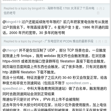
Replied to a topic by bingo619
海鲜市场花 1700 大洋买了个苏州电
5 月 2
›
日
信的老号
@
bingo619
过户还能延续账号年限的？前几年把家里电信账号从我爸
过户到我名下，年限直接清零了，6 星用户变 3 星，1986 年开通的固
话，2000 年开的宽带，30 多年的账号啊
Replied to a topic by zhengrt
广东电信针对 PCDN 推出的最新手段
5 月 1 日
›
@
zhengrt
并不是仅仅压制了 UDP ，部分 TCP 场景也会，一旦触发
就限速上传 5mbps ，我用 webdav 拖文件也会触发限速，在浏览器
https+5005 或者其他端口登录群晖在 filestation 直接下载也会触发，
网页端往百度网盘上传东西也会触发，试了很多场景，只有浏览器用
http 进群晖 filestation 下载不触发。
而且十分鸡贼，特征流量停了之后大约 30-60 秒又会恢复正常，给各
种官方和非官方测速网站（包括且不限于
speedtest.com
、
speedtest.cn
、中科大等各教育网测速站）做了白名单，触发限速的
同时去跑测速网站会测到正常结果
限速似乎只是针对 IPV4 ，IPV6 的上传不会被限制
这去年到今年大部分时间宅在家，比较少在外面使用服务，加上电信
鸡贼的做法，所以一直没明确感知到被限速，直到前几天在朋友家想