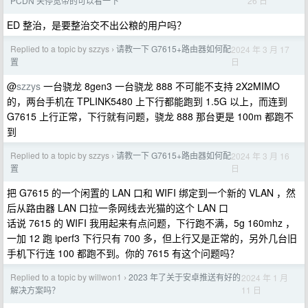
26 日
PCDN 关停宽带的可以看一下
ED 整治，是要整治交不出公粮的用户吗？
Replied to a topic by szzys
请教一下 G7615+路由器如何配
2024 年 3 月 17
›
日
置
@
szzys
一台骁龙 8gen3 一台骁龙 888 不可能不支持 2X2MIMO
的，两台手机在 TPLINK5480 上下行都能跑到 1.5G 以上，而连到
G7615 上行正常，下行就有问题，骁龙 888 那台更是 100m 都跑不
到
Replied to a topic by szzys
请教一下 G7615+路由器如何配
2024 年 3 月 16
›
日
置
把 G7615 的一个闲置的 LAN 口和 WIFI 绑定到一个新的 VLAN ，然
后从路由器 LAN 口拉一条网线去光猫的这个 LAN 口
话说 7615 的 WIFI 我用起来有点问题，下行跑不满，5g 160mhz ，
一加 12 跑 iperf3 下行只有 700 多，但上行又是正常的，另外几台旧
手机下行连 100 都跑不到。你的 7615 有这个问题吗？
Replied to a topic by willwon1
2023 年了关于安卓推送有好的
2024 年 1 月
›
11 日
解决方案吗？