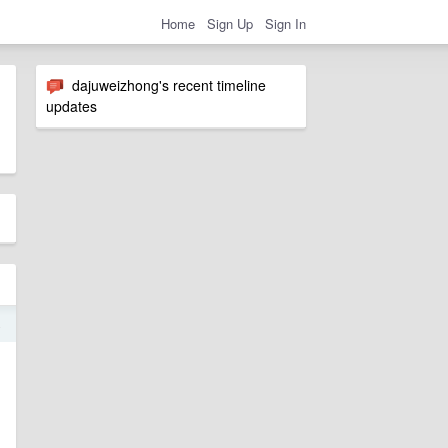
Home
Sign Up
Sign In
dajuweizhong's recent timeline
updates
4