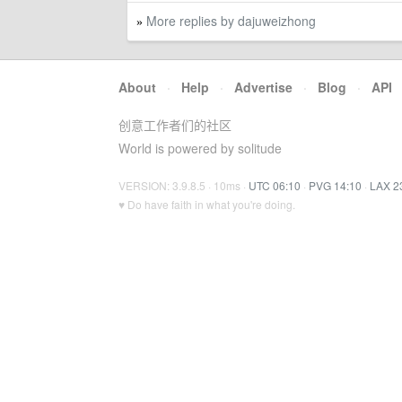
More replies by dajuweizhong
»
About
·
Help
·
Advertise
·
Blog
·
API
创意工作者们的社区
World is powered by solitude
VERSION: 3.9.8.5 · 10ms ·
UTC 06:10
·
PVG 14:10
·
LAX 2
♥ Do have faith in what you're doing.