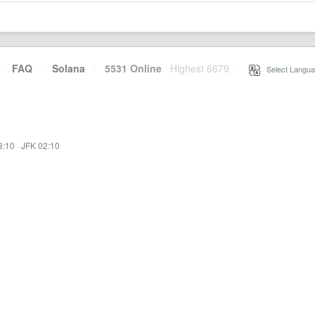
·
FAQ
·
Solana
·
5531 Online
Highest 6679
·
Select Langua
3:10
·
JFK 02:10