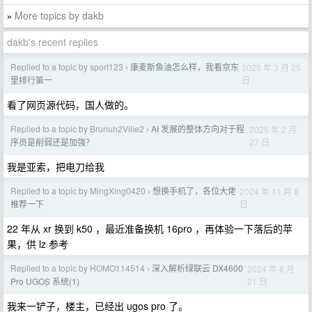
More topics by dakb
»
dakb's recent replies
Replied to a topic by sport123
康麦斯鱼油怎么样，我看京东
2025 年 3 月 25
›
日
里排行第一
看了网页源代码，国人做的。
Replied to a topic by Brunuh2Ville2
AI 发展的整体方向对于程
2025 年 2 月
›
27 日
序员是削弱还是加强？
我是亚索，把电刀给我
Replied to a topic by MingXing0420
想换手机了，各位大佬
2024 年 11 月 8
›
日
推荐一下
22 年从 xr 换到 k50 ，最近准备换机 16pro ，再体验一下落后的苹
果，供 lz 参考
Replied to a topic by HOMO114514
深入解析绿联云 DX4600
2024 年 6 月
›
21 日
Pro UGOS 系统(1)
我来一铲子，楼主，已经出 ugos pro 了。