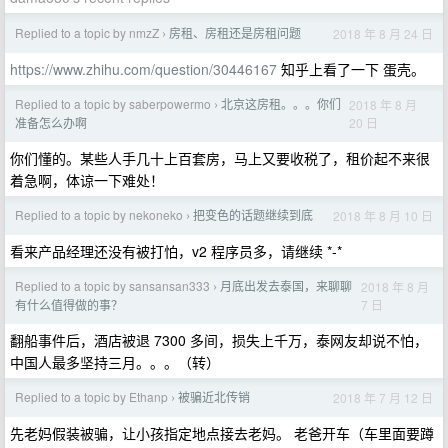
Replied to a topic by nmzZ
房租、房租还是房租问题
2018 年 8 月 24 日
›
https://www.zhihu.com/question/30446167
知乎上看了一下 蛋壳。
Replied to a topic by saberpowermo
北京这房租。。。你们
2018 年 8 月
›
20 日
准备怎么办啊
你们懂的。某些人手几十上百套房，马上又要收税了，租价起不来很
着急啊，体谅一下难处！
Replied to a topic by nekoneko
把变色的话题继续到底
2018 年 8 月 10 日
›
看来产品经理还没有被打怕，v2 程序员多，请继续 *-*
Replied to a topic by sansansan333
月底出发去泰国，来聊聊
2018 年 8 月
›
7 日
有什么值得做的事？
翻船事件后，酒店被退 7300 多间，损失上千万，泰网友却说不怕，
中国人最多坚持三月。。。（转）
Replied to a topic by Ethanp
被骗近北传销
2018 年 7 月 12 日
›
先老妈假装被骗，让小孩指定地点接去老妈。 老爸开车（车里面要蹲