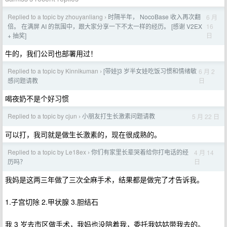
Replied to a topic by zhouyanliang
时隔半年， NocoBase 收入再次翻
6 月
›
16
倍。 在满屏 AI 的氛围中，跟大家分享一下不太一样的经历。 [感谢 V2EX
日
+ 抽奖]
牛的，我们公司也部署用过！
Replied to a topic by Kinnikuman
[带娃]3 岁半女娃吃饭习惯和情绪敏
6 月 2
›
日
感问题请教
喝夜奶不是个好习惯
Replied to a topic by cjun
小朋友打生长激素问题请教
5 月 22 日
›
可以打，我司就是做生长激素的，现在很成熟的。
Replied to a topic by Le18ex
你们有家里长辈哭着给你打电话的经
4 月 14
›
日
历吗？
我妈是这两三年做了三次全麻手术，结果都是做完了才告诉我。
1.子宫切除 2.甲状腺 3.胆结石
我 3 岁去市区做手术，我妈也没陪着我，委托我姑姑带我去的。