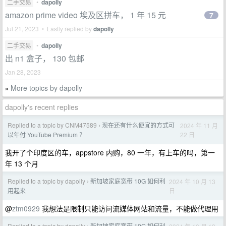
二手交易
•
dapolly
amazon prime video 埃及区拼车， 1 年 15 元
7
Jul 21, 2023 • Lastly replied by
dapolly
二手交易
•
dapolly
出 n1 盒子， 130 包邮
Jan 28, 2023
More topics by dapolly
»
dapolly's recent replies
Replied to a topic by CNM47589
现在还有什么便宜的方式可
2024 年 11 月
›
22 日
以年付 YouTube Premium ？
我开了个印度区的车，appstore 内购，80 一年，有上车的吗，第一
年 13 个月
Replied to a topic by dapolly
新加坡家庭宽带 10G 如何利
2024 年 10 月 13
›
日
用起来
@
ztm0929
我想法是限制只能访问流媒体网站和流量，不能做代理用
Replied to a topic by dapolly
新加坡家庭宽带 10G 如何利