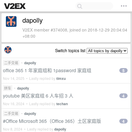
dapolly
V2EX member #374008, joined on 2018-12-29 20:04:04
+08:00
Switch topics list
二手交易
•
dapolly
office 365 1 年家庭组和 1password 家庭组
5
Nov 14, 2025 • Lastly replied by
timxu
拼车
•
dapolly
youtube 美区家庭组 6 人车招 3 人
4
Nov 16, 2024 • Lastly replied by
techan
二手交易
•
dapolly
#Office Microsoft 365（Office 365）土区家庭版
4
Nov 8, 2024 • Lastly replied by
dapolly