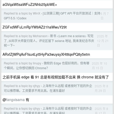
aGVqaW5saWFuZ2Nhb25pbWE=
Replied to a topic by WinX
[公测第三期] GPT API 平台开放测试｜支持
6 月 7
›
日
GPT-5.5 / Codex
ZGFxdWFuLmRpYW9AZ21haWwuY29t
Replied to a topic by Mohanson
新书 <Learn me a solana> 写完
2025 年
›
12 月 21
了, 从码字大师复归常人，评论区留下 solana 地址, 我来发纪念币庆
日
祝一下~
ARxfZjWPqAxFfsu4Lyi5HyPa3wuysyXHt8qePQ8y5etm
Replied to a topic by linupy
微软的 Edge 也挺好用的，但有哪
2025 年 10
›
月 15 日
个瞬间，让你想切换回 Chrome？
之前手机装 edge 看 91 总是有视频加载不出来 换 chrome 就没有了
Replied to a topic by cjhyy
上海有什么远程 或者按时下班的外企
2025 年 8
›
月 29 日
可以推荐嘛。工资要求不用太高。在浦东最好
@
fangxisama
有
Replied to a topic by cjhyy
上海有什么远程 或者按时下班的外企
2025 年 8
›
月 17 日
可以推荐嘛。工资要求不用太高。在浦东最好