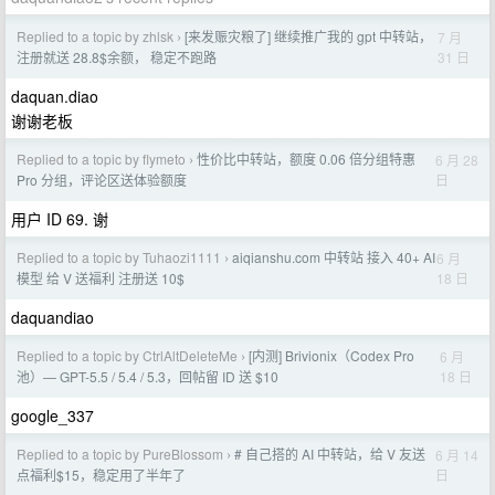
Replied to a topic by zhlsk
[来发赈灾粮了] 继续推广我的 gpt 中转站，
7 月
›
31 日
注册就送 28.8$余额， 稳定不跑路
daquan.diao
谢谢老板
Replied to a topic by flymeto
性价比中转站，额度 0.06 倍分组特惠
6 月 28
›
日
Pro 分组，评论区送体验额度
用户 ID 69. 谢
Replied to a topic by Tuhaozi1111
aiqianshu.com 中转站 接入 40+ AI
6 月
›
18 日
模型 给 V 送福利 注册送 10$
daquandiao
Replied to a topic by CtrlAltDeleteMe
[内测] Brivionix（Codex Pro
6 月
›
18 日
池）— GPT-5.5 / 5.4 / 5.3，回帖留 ID 送 $10
google_337
Replied to a topic by PureBlossom
# 自己搭的 AI 中转站，给 V 友送
6 月 14
›
日
点福利$15，稳定用了半年了