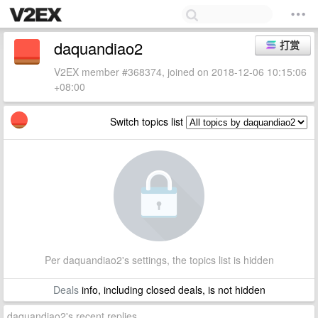
daquandiao2
打赏
V2EX member #368374, joined on 2018-12-06 10:15:06
+08:00
Switch topics list
Per daquandiao2's settings, the topics list is hidden
Deals
info, including closed deals, is not hidden
daquandiao2's recent replies