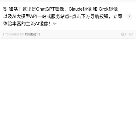
👋 嗨咯！这里是ChatGPT镜像、Claude镜像 和 Grok镜像，
›
以及AI大模型API一站式服务站点~点击下方导航按钮，立即
体验丰富的主流AI镜像！✨
Promoted by
frostpg11
PRO