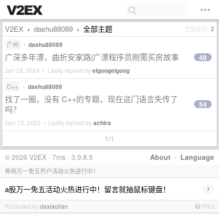
V2EX
dashu88089
全部主题
主题总数
2
›
›
广州
•
dashu88089
广深多年漂，曲折安家路|广漂程序员刚需买房故事
48
Jan 29, 2024 • Lastly replied by
elgoogelgoog
C++
•
dashu88089
找了一圈，没有 C++的专题，现在这门语言失传了
54
吗？
Dec 13, 2023 • Lastly replied by
achira
1/1
© 2026 V2EX · 7ms · 3.9.8.5
About
·
Language
券商万一免五开户活动火热进行中！
›
a股万一免五活动火热进行中！留言就抽鼠标键盘！
Promoted by
daxiaolian
PRO