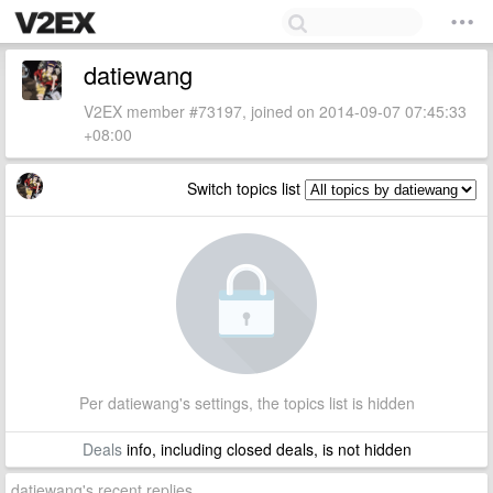
datiewang
V2EX member #73197, joined on 2014-09-07 07:45:33
+08:00
Switch topics list
Per datiewang's settings, the topics list is hidden
Deals
info, including closed deals, is not hidden
datiewang's recent replies