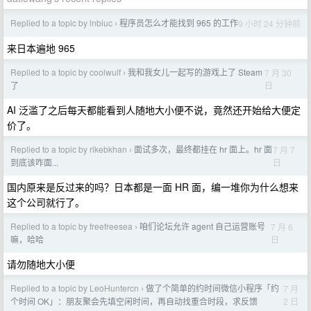
Replied to a topic by lnbiuc
程序员怎么才能找到 965 的工作
9 小时 24 分钟前
›
来日本遍地 965
Replied to a topic by coolwulf
我和我女儿一起写的游戏上了 Steam
7 月 30
›
日
了
AI 泛滥了之后每天都能看到人随地大小便不说，竟然还开始给大便定
价了。
Replied to a topic by rikebkhan
面试多次，最终都挂在 hr 面上。hr 面
7 月 7
›
日
到底该咋面...
国内原来是反过来的吗？日本都是一面 HR 面，编一堆你为什么想来
这个公司就行了。
Replied to a topic by freefreesea
咱们论坛允许 agent 自己运营账号
7 月 6
›
日
嘛，哈哈
请勿随地大小便
Replied to a topic by LeoHuntercn
做了个简单的约时间微信小程序「约
7 月
›
2 日
个时间 OK」：朋友聚会先填空闲时间，再自动找重合时段，求反馈