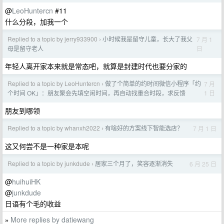
@
LeoHuntercn
#11
什么分段，加我一个
Replied to a topic by jerry933900
小时候我是留守儿童，长大了我父
7 月 1
›
日
母是留守老人
年轻人离开家本来就是常态吧，就算是封建时代也要分家的
Replied to a topic by LeoHuntercn
做了个简单的约时间微信小程序「约
7 月
›
1 日
个时间 OK」：朋友聚会先填空闲时间，再自动找重合时段，求反馈
朋友到哪领
Replied to a topic by whanxh2022
有啥好的方案线下智能选店？
7 月 1 日
›
这又何尝不是一种家是本呢
Replied to a topic by junkdude
居家三个月了，笑容逐渐消失
6 月 25 日
›
@
huihuiHK
@
junkdude
日语有个毛的收益
More replies by datiewang
»