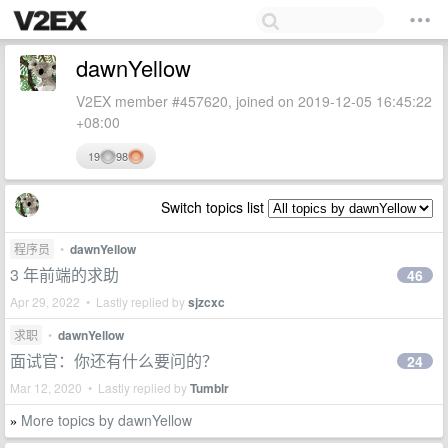
dawnYellow
V2EX member #457620, joined on 2019-12-05 16:45:22
+08:00
19
98
Switch topics list
程序员
•
dawnYellow
3 年前端的求助
46
Apr 29, 2022 • Lastly replied by
sjzcxc
求职
•
dawnYellow
面试官：你还有什么要问的？
24
Mar 12, 2020 • Lastly replied by
Tumblr
More topics by dawnYellow
»