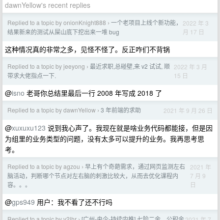
dawnYellow's recent replies
Replied to a topic by onionKnight888
一个老项目上线个新功能，
2022 年 3
›
月 17 日
结果新来的测试从屎山底下挖出来一堆 bug
这种情况真的非常之多，见怪不怪了。反正咋们不背锅
Replied to a topic by jeeyong
最近求职,总碰壁,来 v2 试试, 顺
2022 年 3 月
›
15 日
带求大佬指点一下.
@
isno
老哥你总结里最后一行 2008 年写成 2018 了
Replied to a topic by dawnYellow
3 年前端的求助
2021 年 9 月 26 日
›
@
xuxuxu123
说到我心声了。我现在就是啥业务代码都能接，但是因
为组里的业务类型的问题，没有太多可以提升的业务。我再思考思
考。
Replied to a topic by agzou
早上有个奇葩需求，通过网页监测左右
2021 年
›
7 月 9
脑活动，判断哪个节点对左右脑的刺激比较大，从而去优化课程内
日
容。。。
@
gps949
用户：我不看了还不行吗
Replied to a topic by v2lhr
[广州-央企-持续内推] 七险二金，公积金
2021 年 7
›