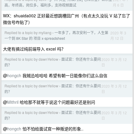
月 6 日
高，年终高，岗位多，福利多，支持视频面试
WX：shuaida002 正好最近想跳槽回广州（有点太久没玩 V 站了忘了
微信号咋贴了）
Replied to a topic by myliang
一年多了，再次安利一下，人生第
2020 年 3
›
月 12 日
一个到 8K Star 的 项目 x-spreadsheet
大佬有搞过纯前端导入 excel 吗？
Replied to a topic by dawnYellow
面试官：你还有什么要问
2020 年 3 月 12
›
日
的？
@
hongch
我贼怂哈哈哈 希望有朝一日能像你们这么自信
Replied to a topic by dawnYellow
面试官：你还有什么要问
2020 年 3 月 12
›
日
的？
@
Mithril
哈哈那不就等于说这个问题最好还是别问
Replied to a topic by dawnYellow
面试官：你还有什么要问
2020 年 3 月 12
›
日
的？
@
hongch
怕不怕给面试官一种叛逆的形象..