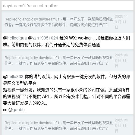
daydream01's recent replies
2025 年
Replied to a topic by daydream01
用一年开发了一款帮助短视频创
›
8 月 11
作者，一键同步作品到多个平台的软件，请问我该如何进行推广？
日
@
hellodigua
@
yzh19951024
我的 WX: we-ing ，加我把你拉近内侧
群。前期内侧的伙伴，我们开通长期的免费体验通道
2025 年
Replied to a topic by daydream01
用一年开发了一款帮助短视频创
›
8 月 11
作者，一键同步作品到多个平台的软件，请问我该如何进行推广？
日
@
hello333
你的讲的没错，网上有很多一键分发的软件，但分发的都
是图文类型的平台。
短视频一键分发，我知道的只有一家很小众的公司在做。原因是所有
的短视频平台不提供 API ，所以它有技术门槛，针对不同的平台都需
要大量研发尽力的投入。
cc @
gaobh
2025 年
Replied to a topic by daydream01
用一年开发了一款帮助短视频创
›
8 月 11
作者，一键同步作品到多个平台的软件，请问我该如何进行推广？
日