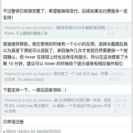
不过整体已经很完整了，希望能继续迭代，后续如果出付费版本一定
支持！
Replied to a topic by knightjun
[截图/贴图/OCR/长截图/截动图]
2023 年 11 月
›
13 日
PixPin 不止截图的截图工具
感谢提供帮助，我在使用的时候有一个小小的反馈，选择长截图后我
以为直接下滑就可以选取了，来回操作几次才发现仍然需要按一个按
钮确认，但 hover 在按钮上时也没有任何提示，所以在这块摸索了大
概 10 分钟，建议可以 hover 的时候给个提示或者有相应操作指引
Replied to a topic by AppJun
我也做了一个 iOS 日记 App：柠檬
2023 年 8
›
月 1 日
日记本（A Lemon Diary）
下载支持一下，一周后回来领码 : )
Replied to a topic by yafeilee
🎁 [公测福利] 内测打磨一年后，轻协
2023 年
›
6 月 19
同 IDE 1024Code 再次邀约： AI 编程+一个在线运行的 github+开发
日
AI 应用
已申请注册
More replies by daylight0304
»