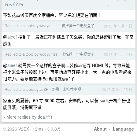
日
有入手的吗
不如花点钱买百度全家桶咯，至少把流氓耍在明面上
Replied to a topic by wooyuntest
求推荐一个电视盒子
2018 年 1 月 1 日
›
@
ajeef
搜到了，最近正在纠结盒子怎么买，你的思路帮到了我，非常
感谢
Replied to a topic by wooyuntest
求推荐一个电视盒子
2018 年 1 月 1 日
›
@
ajeef
就需要一个这样的盒子啊…装修忘记弄 HDMI 线，导致只能
把小米盒子放投影上边，再用功放蓝牙接小米。大一点的电影看起来
很吃力。要是能支持 5g 频段就更好了
Replied to a topic by JuSH
刚需，求推荐电视
2017 年 9 月 25 日
›
家里买的夏普，60 寸,6000 左右，安卓的，可以装 kodi,开机广告也
能屏蔽，觉得蛮不错
More replies by dea7f1f
»
© 2026 V2EX · 12ms · 3.9.8.5
About
·
Language