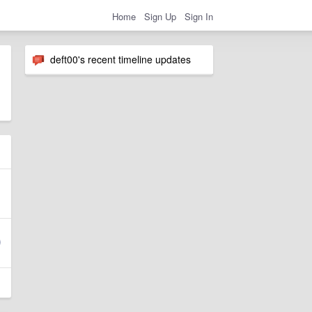
Home
Sign Up
Sign In
deft00's recent timeline updates