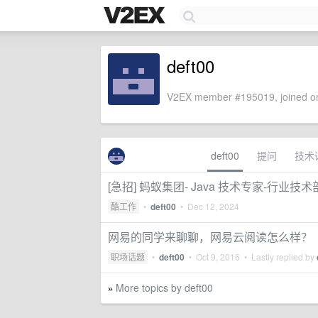
deft00
V2EX member #195019, joined on
deft00
提问
技术
[急招] 蚂蚁集团- Java 技术专家-行业技
酷工作
•
deft00
•
Dec 12, 2024
网易的同学来聊聊，网易云阅读怎么样？
职场话题
•
deft00
•
Oct 9, 2016
• Lastly replied by
More topics by deft00
»