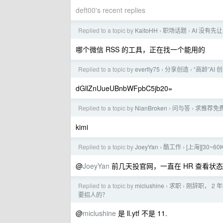
deft00's recent replies
Replied to a topic by
KaitoHH
职场话题
AI 没有
›
›
哪个微信 RSS 的工具，正在找一个能用的
Replied to a topic by
everfly75
分享创造
“高龄”A
›
›
dGllZnUueUBnbWFpbC5jb20=
Replied to a topic by
NianBroken
问与答
求推荐免费的
›
›
kimi
Replied to a topic by
JoeyYan
酷工作
[上海][30~60
›
›
@
JoeyYan
前几天投官网，一直在 HR 查看状
Replied to a topic by
miclushine
求职
刚辞职， 2
›
›
要招人的？
@
miclushine
是 ll.ytf 不是 11.