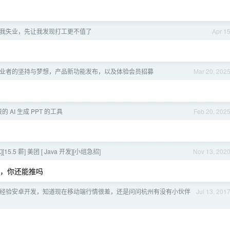
先让我失业，先让我发现打工更不值了
Apr 1
I 创业者的坚持与梦想，产品新功能发布，以及体验会员招募
Mar 20, 202
 AI 生成 PPT 的工具
Feb 20, 202
K][15.5 薪] 美团 [ Java 开发][小组急招]
Nov 13, 202
态，你还能推吗
 年经验安卓开发，知道现在移动端行情很差，还是问问杭州有没有小伙伴
Jul 13, 201