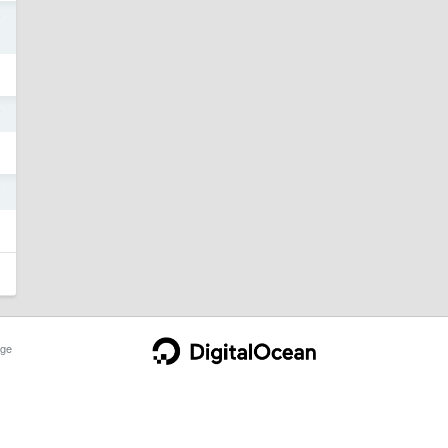
7
7
7
ge