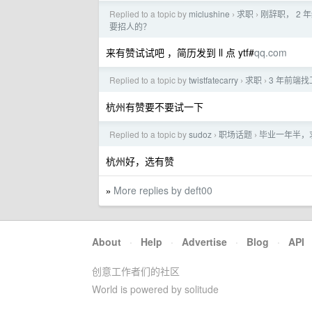
Replied to a topic by
miclushine
求职
刚辞职， 2
›
›
要招人的？
来有赞试试吧 ，简历发到 ll 点 ytf#
qq.com
Replied to a topic by
twistfatecarry
求职
3 年前端找
›
›
杭州有赞要不要试一下
Replied to a topic by
sudoz
职场话题
毕业一年半，求
›
›
杭州好，选有赞
More replies by deft00
»
About
·
Help
·
Advertise
·
Blog
·
API
创意工作者们的社区
World is powered by solitude