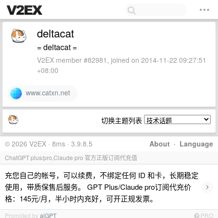
deltacat
= deltacat =
V2EX member #82981, joined on 2014-11-22 09:27:51
+08:00
www.catxn.net
切换主题列表
© 2026 V2EX · 8ms · 3.9.8.5
About
·
Language
ChatGPT plus/pro,Claude pro 官方正版订阅代充值
充您自己的帐号，可以续费，不绑定任何 ID 和卡，长期稳定
›
使用，带质保售后服务。 GPT Plus/Claude pro订阅代充价
格：145元/月，半小时内充好，可开正规发票。
Promoted by
aiGPT
PRO