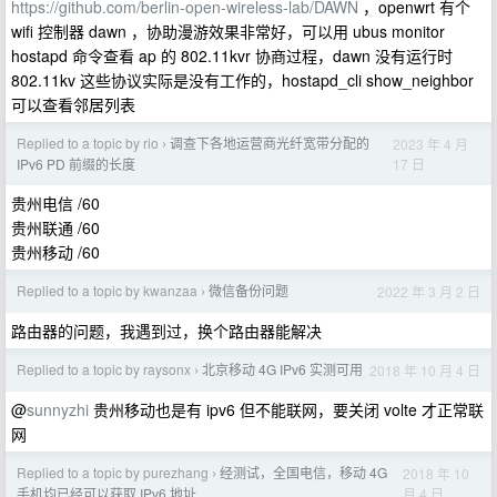
https://github.com/berlin-open-wireless-lab/DAWN
，openwrt 有个
wifi 控制器 dawn ，协助漫游效果非常好，可以用 ubus monitor
hostapd 命令查看 ap 的 802.11kvr 协商过程，dawn 没有运行时
802.11kv 这些协议实际是没有工作的，hostapd_cli show_neighbor
可以查看邻居列表
Replied to a topic by rio
调查下各地运营商光纤宽带分配的
2023 年 4 月
›
17 日
IPv6 PD 前缀的长度
贵州电信 /60
贵州联通 /60
贵州移动 /60
Replied to a topic by kwanzaa
微信备份问题
2022 年 3 月 2 日
›
路由器的问题，我遇到过，换个路由器能解决
Replied to a topic by raysonx
北京移动 4G IPv6 实测可用
2018 年 10 月 4 日
›
@
sunnyzhi
贵州移动也是有 ipv6 但不能联网，要关闭 volte 才正常联
网
Replied to a topic by purezhang
经测试，全国电信，移动 4G
2018 年 10
›
月 4 日
手机均已经可以获取 IPv6 地址