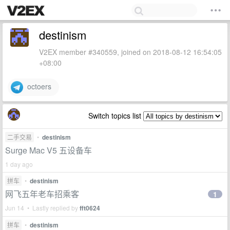
destinism
V2EX member #340559, joined on 2018-08-12 16:54:05
+08:00
octoers
Switch topics list
二手交易
•
destinism
Surge Mac V5 五设备车
1 day ago
拼车
•
destinism
网飞五年老车招乘客
1
Jun 14 • Lastly replied by
fft0624
拼车
•
destinism