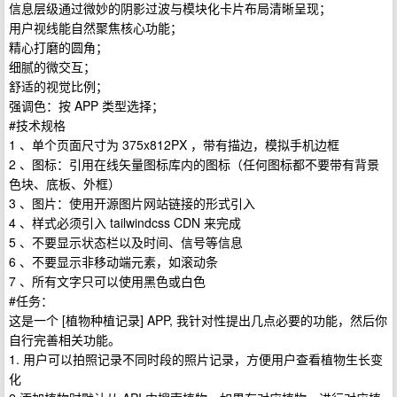
信息层级通过微妙的阴影过波与模块化卡片布局清晰呈现；
用户视线能自然聚焦核心功能；
精心打磨的圆角；
细腻的微交互；
舒适的视觉比例；
强调色：按 APP 类型选择；
#技术规格
1 、单个页面尺寸为 375x812PX ，带有描边，模拟手机边框
2 、图标：引用在线矢量图标库内的图标（任何图标都不要带有背景
色块、底板、外框）
3 、图片：使用开源图片网站链接的形式引入
4 、样式必须引入 tailwindcss CDN 来完成
5 、不要显示状态栏以及时间、信号等信息
6 、不要显示非移动端元素，如滚动条
7 、所有文字只可以使用黑色或白色
#任务：
这是一个 [植物种植记录] APP, 我针对性提出几点必要的功能，然后你
自行完善相关功能。
1. 用户可以拍照记录不同时段的照片记录，方便用户查看植物生长变
化