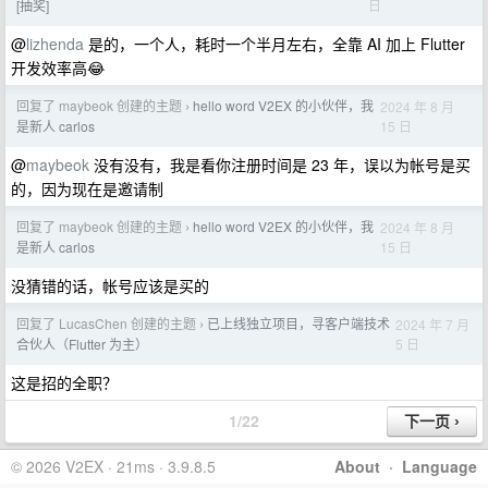
日
[抽奖]
@
lizhenda
是的，一个人，耗时一个半月左右，全靠 AI 加上 Flutter
开发效率高😂
回复了 maybeok 创建的主题
hello word V2EX 的小伙伴，我
2024 年 8 月
›
15 日
是新人 carlos
@
maybeok
没有没有，我是看你注册时间是 23 年，误以为帐号是买
的，因为现在是邀请制
回复了 maybeok 创建的主题
hello word V2EX 的小伙伴，我
2024 年 8 月
›
15 日
是新人 carlos
没猜错的话，帐号应该是买的
回复了 LucasChen 创建的主题
已上线独立项目，寻客户端技术
2024 年 7 月
›
5 日
合伙人（Flutter 为主）
这是招的全职？
1/22
© 2026 V2EX · 21ms · 3.9.8.5
About
·
Language