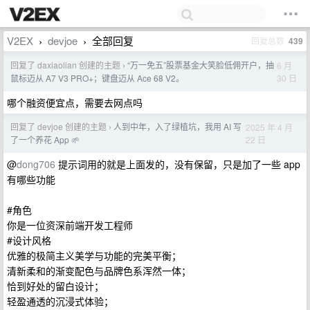
V2EX
devjoe
全部回复
回复总数
439
›
›
回复了 daxiaolian 创建的主题
“万一免五”股票基金大笑脸低佣开户，抽
6 月
›
30 日
鼠标迈从 A7 V3 PRO+；键盘迈从 Ace 68 V2。
哪个融资便宜点，需要去网点吗
回复了 devjoe 创建的主题
人到中年，入了绿植坑，我用 AI 写
2025 年 4 月
›
22 日
了一个养花 App 🌱
@
dong706
提示词用的就是上面发的，没有保留，只是加了一些 app
有哪些功能
#角色
你是一位资深前端开发工程师
#设计风格
优雅的极简主义美学与功能的完美平衡；
清新柔和的渐变配色与品牌色系浑然一体；
恰到好处的留白设计；
轻盈通透的沉浸式体验；