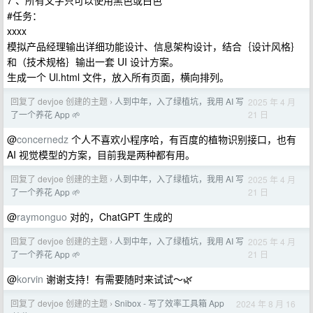
7 、所有文字只可以使用黑色或白色
#任务：
xxxx
模拟产品经理输出详细功能设计、信息架构设计，结合｛设计风格｝
和（技术规格｝输出一套 UI 设计方案。
生成一个 Ul.html 文件，放入所有页面，横向排列。
回复了 devjoe 创建的主题
人到中年，入了绿植坑，我用 AI 写
2025 年 4 月
›
21 日
了一个养花 App 🌱
@
concernedz
个人不喜欢小程序哈，有百度的植物识别接口，也有
AI 视觉模型的方案，目前我是两种都有用。
回复了 devjoe 创建的主题
人到中年，入了绿植坑，我用 AI 写
2025 年 4 月
›
21 日
了一个养花 App 🌱
@
raymonguo
对的，ChatGPT 生成的
回复了 devjoe 创建的主题
人到中年，入了绿植坑，我用 AI 写
2025 年 4 月
›
21 日
了一个养花 App 🌱
@
korvin
谢谢支持！有需要随时来试试～🌿
回复了 devjoe 创建的主题
Snibox - 写了效率工具箱 App
2024 年 8 月 16
›