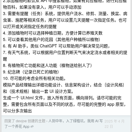
2.添加植物时默认从 API 中搜索植物，如果有对应植物，进行对应植
物百科，如果没有录入，用户可以手动添加
3. 需要有提醒（任务）系统，提供用户浇水、修剪、测量、换盆、病
虫害、施肥等相关任务，用户可以设置几天提醒一次指定任务。也可
以打开或关闭指定任务的提醒
4. 添加植物时可以选择种植日期，方便计算已养殖天数
5. 可以查看其他用户的花园（其他用户种植所以植物）
6. 有 AI 助手，类似 ChatGPT 可以帮助用户解决常见问题，
7. 有天气系统，可以根据用户位置判断天气来决定浇水或者相关的提
醒
8. 有植物死亡功能和送人功能（植物送给别人了）
9. 纪念碑（记录已死亡的植物）
10. 尽可能的考虑全所有相关功能。
模拟产品经理输出详细功能设计、信息架构设计，结合｛设计风格｝
和（技术规格｝输出一套 UI 设计方案。
生成一个 Ul.html 文件，放入所有页面，横向排列。请尽可能的完
整，需要包含所有页面以及不同的状态，尽可能的完整的 app 原型，
可以分多次输出
回复了 devjoe 创建的主题
人到中年，入了绿植坑，我用 AI 写
2025 年 4 月
›
22 日
了一个养花 App 🌱