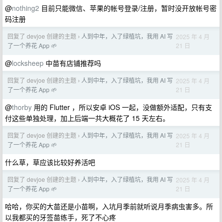
@
nothing2
目前只能微信、苹果的帐号登录/注册，暂时没开放帐号密
码注册
回复了 devjoe 创建的主题
人到中年，入了绿植坑，我用 AI 写
2025 年 4 月
›
21 日
了一个养花 App 🌱
@
locksheep
中苗有店铺推荐吗
回复了 devjoe 创建的主题
人到中年，入了绿植坑，我用 AI 写
2025 年 4 月
›
21 日
了一个养花 App 🌱
@
thorby
用的 Flutter ，所以安卓 iOS 一起，没做额外适配，只有支
付这些单独处理，加上后端一共大概花了 15 天左右。
回复了 devjoe 创建的主题
人到中年，入了绿植坑，我用 AI 写
2025 年 4 月
›
21 日
了一个养花 App 🌱
什么草，草应该比较好养活吧
回复了 devjoe 创建的主题
人到中年，入了绿植坑，我用 AI 写
2025 年 4 月
›
21 日
了一个养花 App 🌱
哈哈，你买的大苗还是小苗啊，入坑月季前就听说月季病虫害多。所
以我都买的牙签苗练手，死了不心疼