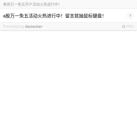
券商万一免五开户活动火热进行中！
›
a股万一免五活动火热进行中！留言就抽鼠标键盘！
Promoted by
daxiaolian
PRO