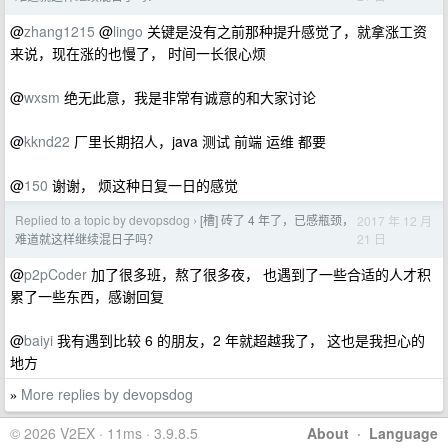
@
zhang1215
@
lingo
关键是没有之前那种提升感觉了，就拿涨工资
来说，现在涨的也慢了， 时间一长很心烦
@
wxsm
绝无此意，我是非常有诚意的和大家讨论
@
kknd22
厂里长期招人，java 测试 前端 运维 都要
@
150
谢谢， 烦这种日复一日的感觉
Replied to a topic by devopsdog
[槽] 砖了 4 年了，已感瓶颈，
2017 年 12 月
›
21 日
难道就这样继续混日子吗？
@
p2pCoder
加了很多班，熬了很多夜， 也遇到了一些合适的人才积
累了一些东西，感谢回复
@
baiyi
我有遇到比较 6 的朋友，2 年就超越我了， 这也是我担心的
地方
More replies by devopsdog
»
© 2026 V2EX · 11ms · 3.9.8.5
About
·
Language