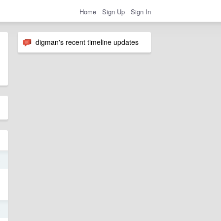
Home
Sign Up
Sign In
digman's recent timeline updates
5
5