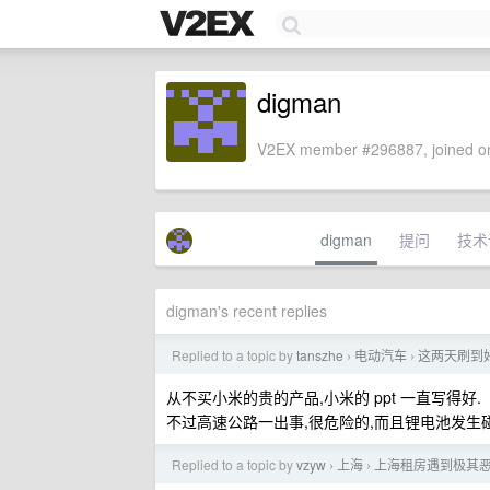
digman
V2EX member #296887, joined on
digman
提问
技术
digman's recent replies
Replied to a topic by
tanszhe
电动汽车
这两天刷到
›
›
从不买小米的贵的产品,小米的 ppt 一直写得好.
不过高速公路一出事,很危险的,而且锂电池发生
Replied to a topic by
vzyw
上海
上海租房遇到极其
›
›