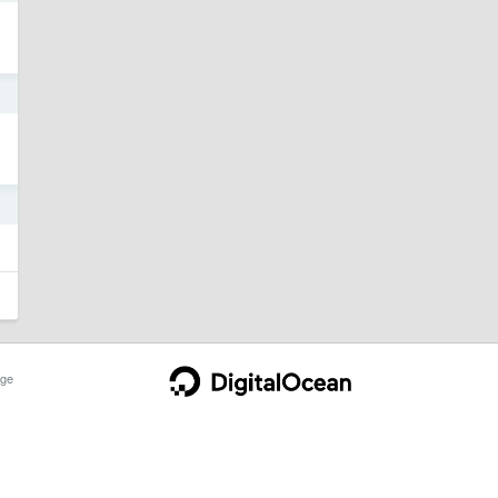
5
5
ge