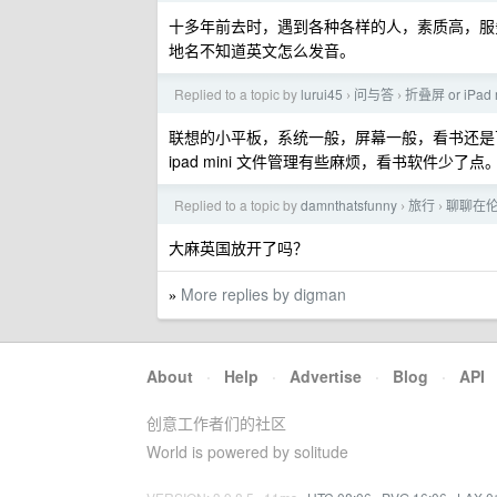
十多年前去时，遇到各种各样的人，素质高，服
地名不知道英文怎么发音。
Replied to a topic by
lurui45
问与答
折叠屏 or iPad 
›
›
联想的小平板，系统一般，屏幕一般，看书还是可
ipad mini 文件管理有些麻烦，看书软件少了点
Replied to a topic by
damnthatsfunny
旅行
聊聊在
›
›
大麻英国放开了吗？
More replies by digman
»
About
·
Help
·
Advertise
·
Blog
·
API
创意工作者们的社区
World is powered by solitude