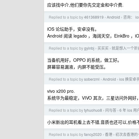
应该找中介,他们要你先交定金和中介费.
Replied to a topic by
461368919
Android
咨询： i
›
›
iOS 论坛助手，安卓没有。
Android 阅读 legado ，海阔天空，EinkBro 
Replied to a topic by
gyinbj
买买买
就是想入一个折
›
›
当备机用好，OPPO 的系统，做工好。
屏幕容易漏液，内屏不能受压。
Replied to a topic by
soberzml
Android
ios 换安
›
›
vivo x200 pro.
系统华为最稳定，VIVO 其次，三星访问外网
Replied to a topic by
tyhuohuo8
问与答
6 年 ios
›
›
小米新出的耳机看上去不错,音质也还可以,价格
Replied to a topic by
fancy2020
香港
初次去香港的
›
›