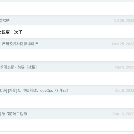
端招聘
Oct 26, 202
上说变一次了
，产研及各种岗位均可推
May 25, 202
技术研发部 - 前端（社招）
Mar 9, 202
不加班]-[外企] 招 中级前端、devOps（3 年起）
Dec 6, 202
] 急招前端工程师
Sep 13, 202