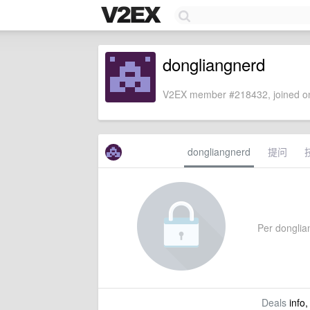
dongliangnerd
V2EX member #218432, joined on
dongliangnerd
提问
Per donglian
Deals
info,