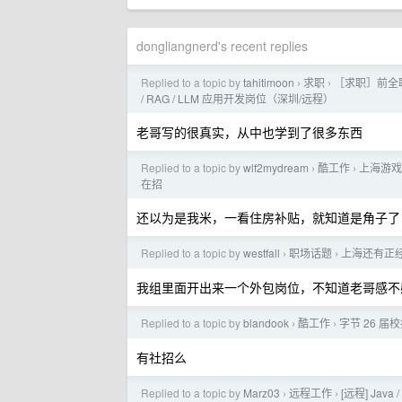
dongliangnerd's recent replies
Replied to a topic by
tahitimoon
求职
［求职］前全职独立
›
›
/ RAG / LLM 应用开发岗位（深圳/远程）
老哥写的很真实，从中也学到了很多东西
Replied to a topic by
wlf2mydream
酷工作
上海游戏
›
›
在招
还以为是我米，一看住房补贴，就知道是角子了
Replied to a topic by
westfall
职场话题
上海还有正
›
›
我组里面开出来一个外包岗位，不知道老哥感不感兴
Replied to a topic by
blandook
酷工作
字节 26 届
›
›
有社招么
Replied to a topic by
Marz03
远程工作
[远程] Java
›
›