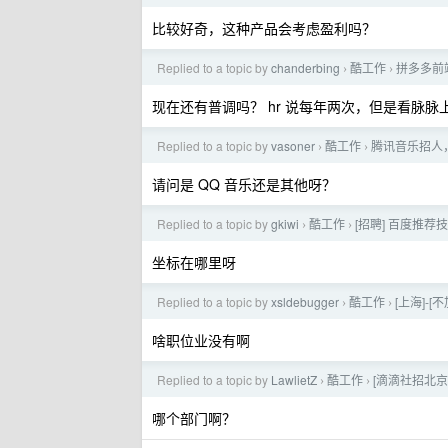
比较好奇，这种产品会考虑盈利吗？
Replied to a topic by
chanderbing
酷工作
拼多多前
›
›
现在还有普调吗？ hr 说每年两次，但是看脉脉
Replied to a topic by
vasoner
酷工作
腾讯音乐招人
›
›
请问是 QQ 音乐还是其他呀？
Replied to a topic by
gkiwi
酷工作
[招聘] 百度推荐
›
›
坐标在哪里呀
Replied to a topic by
xsldebugger
酷工作
[上海]-[
›
›
啥职位业没有啊
Replied to a topic by
LawlietZ
酷工作
[滴滴社招北京
›
›
哪个部门啊？