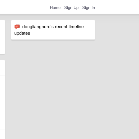
Home
Sign Up
Sign In
dongliangnerd's recent timeline
updates