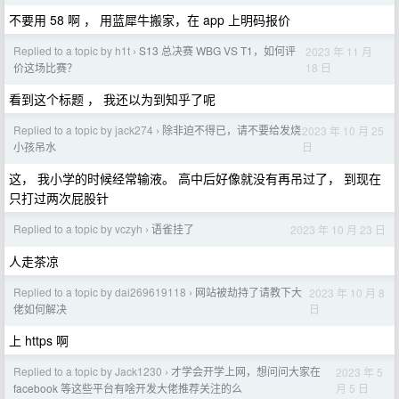
不要用 58 啊 ， 用蓝犀牛搬家，在 app 上明码报价
Replied to a topic by h1t
S13 总决赛 WBG VS T1，如何评
2023 年 11 月
›
18 日
价这场比赛？
看到这个标题 ， 我还以为到知乎了呢
Replied to a topic by jack274
除非迫不得已，请不要给发烧
2023 年 10 月 25
›
日
小孩吊水
这， 我小学的时候经常输液。 高中后好像就没有再吊过了， 到现在
只打过两次屁股针
Replied to a topic by vczyh
语雀挂了
2023 年 10 月 23 日
›
人走茶凉
Replied to a topic by dai269619118
网站被劫持了请教下大
2023 年 10 月 8
›
日
佬如何解决
上 https 啊
Replied to a topic by Jack1230
才学会开学上网，想问问大家在
2023 年 5
›
月 5 日
facebook 等这些平台有啥开发大佬推荐关注的么