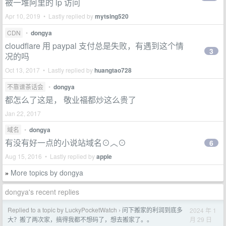
被一堆阿里的 ip 访问
Apr 10, 2019 • Lastly replied by
mytsing520
CDN
•
dongya
cloudflare 用 paypal 支付总是失败，有遇到这个情
3
况的吗
Oct 13, 2017 • Lastly replied by
huangtao728
不靠谱茶话会
•
dongya
都怎么了这是， 敬业福都炒这么贵了
Jan 22, 2017
域名
•
dongya
有没有好一点的小说站域名⊙︿⊙
6
Aug 15, 2016 • Lastly replied by
apple
More topics by dongya
»
dongya's recent replies
Replied to a topic by LuckyPocketWatch
问下搬家的利润到底多
2024 年 1
›
月 29 日
大？搬了两次家，搞得我都不想码了，想去搬家了。。