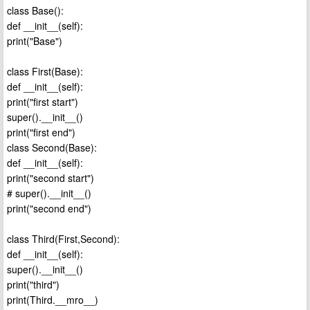
class Base():
def __init__(self):
print("Base")
class First(Base):
def __init__(self):
print("first start")
super().__init__()
print("first end")
class Second(Base):
def __init__(self):
print("second start")
# super().__init__()
print("second end")
class Third(First,Second):
def __init__(self):
super().__init__()
print("third")
print(Third.__mro__)