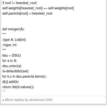
if root != heaviest_root:
self.weights[heaviest_root] += self.weights[root]
self.parents[root] = heaviest_root
def merger(A):
"""
:type A: List[int]
:rtype: int
"""
dsu = DSU()
for a in A:
dsu.union(a)
d=defaultdict(set)
for k,x in dsu.parents.items():
d[x].add(k)
return list(d.values())
```
More replies by doraemon1293
»