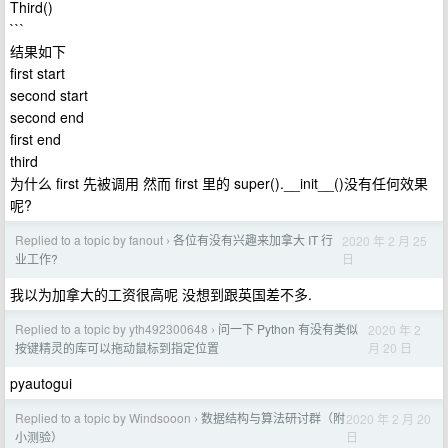
Third()
```
结果如下
first start
second start
second end
first end
third
为什么 first 先被调用 然而 first 里的 super().__init__()没有任何效果
呢?
Replied to a topic by fanout
各位有没有兴趣来加拿大 IT 行
2020 年 2 月 25
›
日
业工作?
我以为加拿大的工资很高呢 没想到跟英国差不多.
Replied to a topic by yth492300648
问一下 Python 有没有类似
2020 年 2
›
月 20 日
按键精灵的库可以拖动鼠标到指定位置
pyautogui
Replied to a topic by Windsooon
数据结构与算法研讨群（附
2020 年 2 月 20
›
日
小测验）