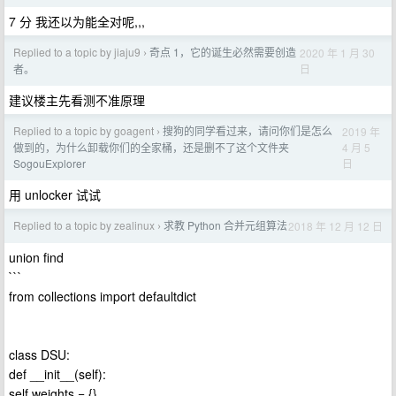
7 分 我还以为能全对呢,,,
Replied to a topic by jiaju9
奇点 1，它的诞生必然需要创造
2020 年 1 月 30
›
日
者。
建议楼主先看测不准原理
Replied to a topic by goagent
搜狗的同学看过来，请问你们是怎么
2019 年
›
4 月 5
做到的，为什么卸载你们的全家桶，还是删不了这个文件夹
日
SogouExplorer
用 unlocker 试试
Replied to a topic by zealinux
求教 Python 合并元组算法
2018 年 12 月 12 日
›
union find
```
from collections import defaultdict
class DSU:
def __init__(self):
self.weights = {}