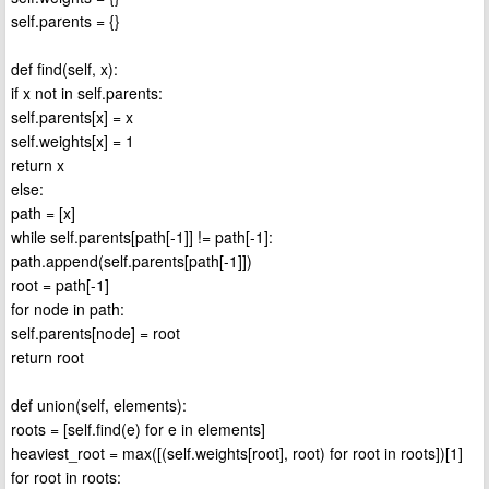
self.parents = {}
def find(self, x):
if x not in self.parents:
self.parents[x] = x
self.weights[x] = 1
return x
else:
path = [x]
while self.parents[path[-1]] != path[-1]:
path.append(self.parents[path[-1]])
root = path[-1]
for node in path:
self.parents[node] = root
return root
def union(self, elements):
roots = [self.find(e) for e in elements]
heaviest_root = max([(self.weights[root], root) for root in roots])[1]
for root in roots: