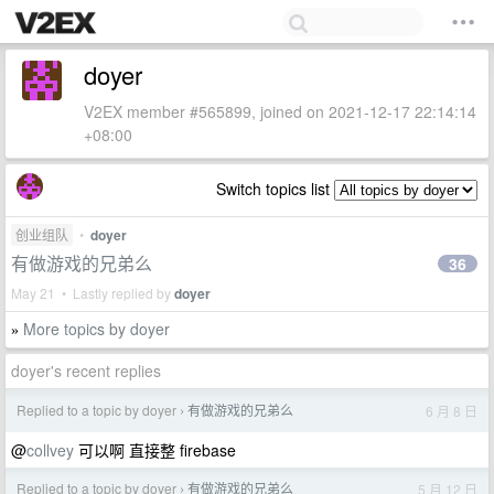
doyer
V2EX member #565899, joined on 2021-12-17 22:14:14
+08:00
Switch topics list
创业组队
•
doyer
有做游戏的兄弟么
36
May 21 • Lastly replied by
doyer
More topics by doyer
»
doyer's recent replies
Replied to a topic by doyer
有做游戏的兄弟么
6 月 8 日
›
@
collvey
可以啊 直接整 firebase
Replied to a topic by doyer
有做游戏的兄弟么
5 月 12 日
›