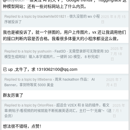
种模型网站；还有一些对标网站上了什么内页。
Replied to a topic by blackwhite001821
很久没管的 wx 小程
2025 年 8 月 15
›
日
序被投诉了
我也是被投诉了，就一个拼图的，用户上传图片，vx 还让我调用他们
的接口判断内容是否合格。我看很多体量大的小程序都没这么做，
2025 年
Replied to a topic by yushuxin
Fast3D - 无需登录即可无限使用 3D
›
7 月 18
模型生成网站！输入本字或图片，一键转 3D 模型， 8 秒完成！
日
已 up ,太牛了，求
1319362100@qq.com
Replied to a topic by littlebena
周末 hackathon 作品： AI
2025 年 7
›
月 4 日
Banner，拿到特等奖 5000 美金
群友厉害了
Replied to a topic by OrionRies
超适合 V2EX 和 B 站的插件，看文
2025 年
›
7 月 1
章/刷帖子/看视频的时候就能不断拓展英语词汇，主打一个“无痛”~（送
日
会员）
想法很不错呀，点赞！