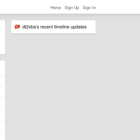
Home
Sign Up
Sign In
dt2vba's recent timeline updates