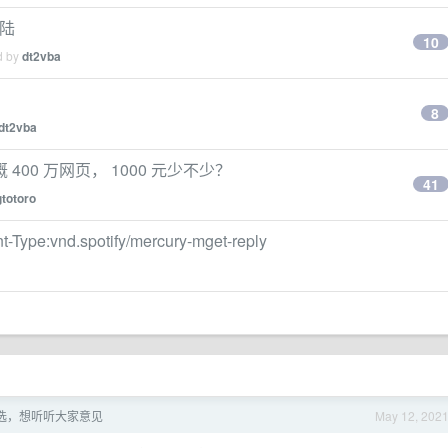
登陆
10
d by
dt2vba
8
dt2vba
00 万网页， 1000 元少不少？
41
gtotoro
Type:vnd.spotify/mercury-mget-reply
选，想听听大家意见
May 12, 202