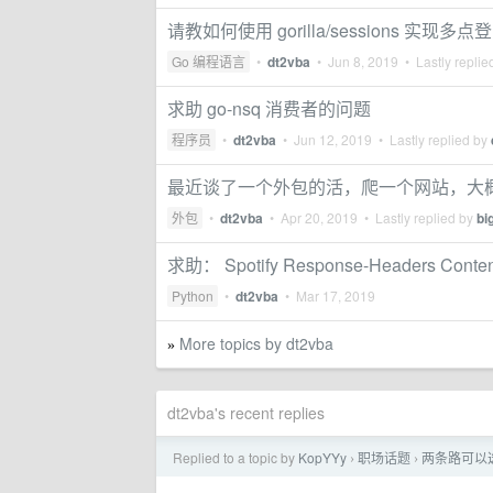
请教如何使用 gorilla/sessions 实现多点
Go 编程语言
•
dt2vba
•
Jun 8, 2019
• Lastly replie
求助 go-nsq 消费者的问题
程序员
•
dt2vba
•
Jun 12, 2019
• Lastly replied by
最近谈了一个外包的活，爬一个网站，大概 4
外包
•
dt2vba
•
Apr 20, 2019
• Lastly replied by
bi
求助： Spotify Response-Headers Content-
Python
•
dt2vba
•
Mar 17, 2019
More topics by dt2vba
»
dt2vba's recent replies
Replied to a topic by
KopYYy
职场话题
两条路可以
›
›