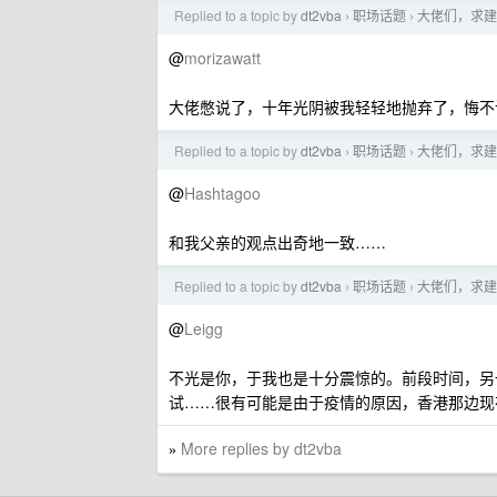
Replied to a topic by
dt2vba
职场话题
大佬们，求建议
›
›
@
morizawatt
大佬憋说了，十年光阴被我轻轻地抛弃了，悔不
Replied to a topic by
dt2vba
职场话题
大佬们，求建议
›
›
@
Hashtagoo
和我父亲的观点出奇地一致……
Replied to a topic by
dt2vba
职场话题
大佬们，求建议
›
›
@
Leigg
不光是你，于我也是十分震惊的。前段时间，另
试……很有可能是由于疫情的原因，香港那边现
More replies by dt2vba
»