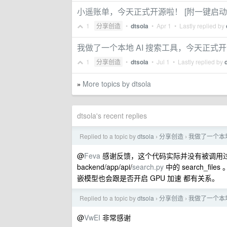
小遥账单，今天正式开源啦！ [附一键启动
1
分享创造
•
dtsola
•
Apr 1
• Lastly replied by
我做了一个本地 AI 搜索工具，今天正式
1
分享创造
•
dtsola
•
Jul 1
• Lastly replied by
More topics by dtsola
»
dtsola's recent replies
Replied to a topic by
dtsola
分享创造
我做了一个本地
›
›
@
Feva
感谢反馈，这个代码实际并没有被调用过（
backend/app/api/
search.py
中的 search_f
嵌模型也会跟是否开启 GPU 加速 都有关系。
Replied to a topic by
dtsola
分享创造
我做了一个本地
›
›
@
VwEI
非常感谢