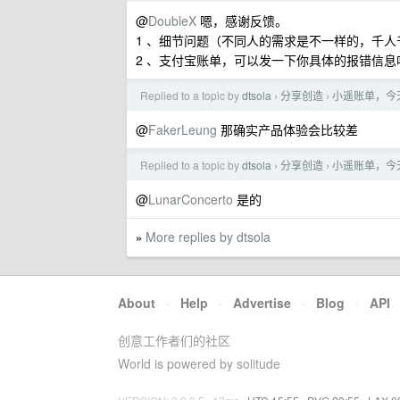
@
DoubleX
嗯，感谢反馈。
1 、细节问题（不同人的需求是不一样的，千
2 、支付宝账单，可以发一下你具体的报错信息
Replied to a topic by
dtsola
分享创造
小遥账单，今
›
›
@
FakerLeung
那确实产品体验会比较差
Replied to a topic by
dtsola
分享创造
小遥账单，今
›
›
@
LunarConcerto
是的
More replies by dtsola
»
About
·
Help
·
Advertise
·
Blog
·
API
创意工作者们的社区
World is powered by solitude