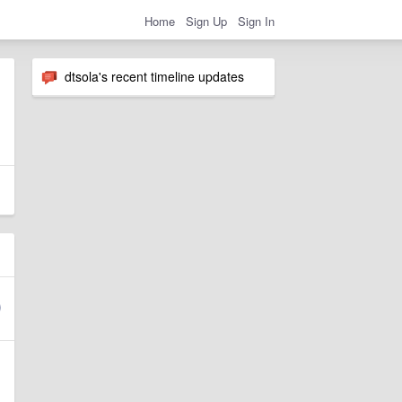
Home
Sign Up
Sign In
dtsola's recent timeline updates