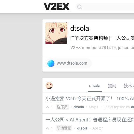
dtsola
IT解决方案架构师 | 一人公司
V2EX member #781419, joined on
www.dtsola.com
dtsola
提问
技术
小遥搜索 V2.0 今天正式开源了！ 100% 
1
程序员
•
dtsola
•
May 1
• Lastly replied by
d
一人公司 × AI Agent：普通程序员现
1
职场话题
•
dtsola
•
Apr 27