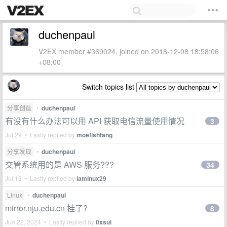
duchenpaul
V2EX member #369024, joined on 2018-12-08 18:58:06
+08:00
Switch topics list
分享创造
•
duchenpaul
有没有什么办法可以用 API 获取电信流量使用情况
3
Jul 29 • Lastly replied by
moefishtang
分享发现
•
duchenpaul
交管系统用的是 AWS 服务???
34
Jul 13 • Lastly replied by
laminux29
Linux
•
duchenpaul
mirror.nju.edu.cn 挂了?
8
Jun 22, 2024 • Lastly replied by
0xsui