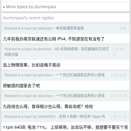
More topics by duchenpaul
»
duchenpaul's recent replies
Replied to a topic by iswangsir
电信联通宽带选择
1 天前
›
几年前我办南京联通还有公网 IPv4, 不知道现在有没有了
Replied to a topic by devcxlcn
3D 侦探线索墙 - 浏览器端的沉浸式
7 月 29
›
日
线索白板
加上物理效果，比如说绳子晃动
Replied to a topic by alanzhan
一个凭记忆画国家边界的小游戏
7 月 29 日
›
把敏感的国家去了吧
Replied to a topic by alanzhan
一个凭记忆画国家边界的小游戏
7 月 29 日
›
九段线也么得，曾母暗沙也么得，黄岩岛呢？哈哈
Replied to a topic by 329645521
还有人和我一样在用 12pm 吗
7 月 20 日
›
11pm 64GB, 电池 71%， 上班够用，出去玩不够，我想要不要买个背