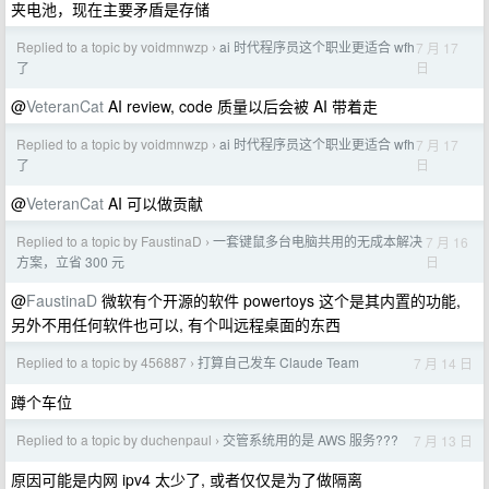
夹电池，现在主要矛盾是存储
Replied to a topic by voidmnwzp
ai 时代程序员这个职业更适合 wfh
7 月 17
›
日
了
@
VeteranCat
AI review, code 质量以后会被 AI 带着走
Replied to a topic by voidmnwzp
ai 时代程序员这个职业更适合 wfh
7 月 17
›
日
了
@
VeteranCat
AI 可以做贡献
Replied to a topic by FaustinaD
一套键鼠多台电脑共用的无成本解决
7 月 16
›
日
方案，立省 300 元
@
FaustinaD
微软有个开源的软件 powertoys 这个是其内置的功能,
另外不用任何软件也可以, 有个叫远程桌面的东西
Replied to a topic by 456887
打算自己发车 Claude Team
7 月 14 日
›
蹲个车位
Replied to a topic by duchenpaul
交管系统用的是 AWS 服务???
7 月 13 日
›
原因可能是内网 ipv4 太少了, 或者仅仅是为了做隔离