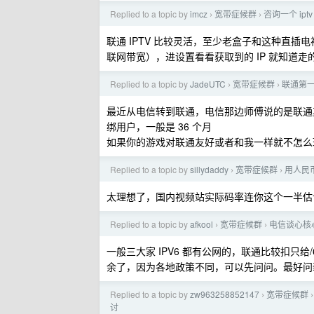
Replied to a topic by
imcz
宽带症候群
咨询一个 ipt
›
›
联通 IPTV 比较灵活，至少老盒子和这种直插电
联网带宽），进设置看看获取到的 IP 就知道走的哪
Replied to a topic by
JadeUTC
宽带症候群
联通第一
›
›
最近从电信转到联通，电信那边师傅说的是联通
绑用户，一般是 36 个月
如果你的游戏对联通友好或者和我一样就不怎么
Replied to a topic by
sillydaddy
宽带症候群
用人民
›
›
太理想了，国内视频站实际码率连你这个一半估
Replied to a topic by
afkool
宽带症候群
电信谈心核
›
›
一般三大家 IPV6 都有公网的，联通比较扣只给/
余了，因为各地政策不同，可以先问问。最好问装机
Replied to a topic by
zw963258852147
宽带症候群
›
›
讨