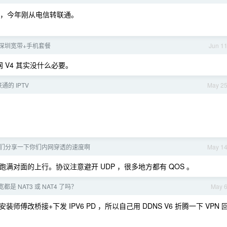
的，今年刚从电信转联通。
深圳宽带+手机套餐
Jun 1
网 V4 其实没什么必要。
通的 IPTV
May 2
们分享一下你们内网穿透的速度啊
May 1
对面的上行。协议注意避开 UDP ，很多地方都有 QOS 。
都是 NAT3 或 NAT4 了吗？
May 
改桥接+下发 IPV6 PD ，所以自己用 DDNS V6 折腾一下 VPN 