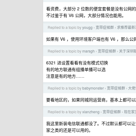
看资费，大部分 2 位数的便宜套餐是没有公网
不过鉴于有 V6 公网，大部分情况也能用。
Replied to a topic by
yougg
宽带症候群
求推荐最新
›
›
如果有 V6 ，使用环境客户端也有 V6 ，那么公
Replied to a topic by
marsgh
宽带症候群
关于深圳联
›
›
6321 进设置看看有没有模式切换
有的地方联通有组播单播可以选
注意是有的地方……
Replied to a topic by
babymonster
宽带症候群
大佬
›
›
要看地区的，如果同城同运营商，基本上都可以跑满
Replied to a topic by
xianzheng
宽带症候群
现在家宽
›
›
我这里新装电信联通都没了。不过默认都可以让安装师傅
家之类的还是可以用的。