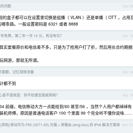
v 的问题
Apr 2
视的盒子都可以在设置里切换是组播（ VLAN ）还是单播（ OTT ，占用
条路。一般设置密码是 6321 或者 8888
年免费，第二年一月 10 元，有没有坑？
Apr 1
其实套餐原价和电信差不多，只是为了抢用户打了折，然后用长合约期捆
玩网游，那就无所谓。
币面额，记忆视频流量
Apr 1
计都不到
心是不是就是：你不给便宜我就转网？
Apr 1
64 前缀，电信移动大方一点能给到/60 甚至/56 ，当然个人用户都绰绰有
师傅，原因是普通电话客户 100 个里面 99 个完全听不懂你说啥……
[求助] 移动华为 F50 (V271-20) 光猫 + 旁路由 (sing-box) 的 IPv6 解决方案探
Mar 3