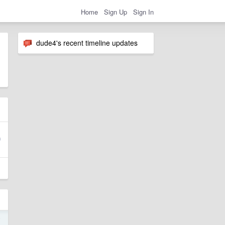
Home
Sign Up
Sign In
dude4's recent timeline updates
7